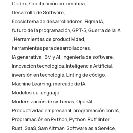
Codex
,
Codificación automática
,
Desarrollo de Software
,
Ecosistema de desarrolladores
,
Figma IA
,
futuro de la programación
,
GPT-5
,
Guerra de la IA
,
Herramientas de productividad
,
herramientas para desarrolladores
,
IA generativa
,
IBM y AI
,
ingeniería de software
,
Innovación tecnológica
,
Inteligencia Artificial
,
inversión en tecnología
,
Linting de código
,
Machine Learning
,
mercado de IA
,
Modelos de lenguaje
,
Modernización de sistemas
,
OpenAI
,
Productividad empresarial
,
programación con IA
,
Programación en Python
,
Python
,
Ruff linter
,
Rust
,
SaaS
,
Sam Altman
,
Software as a Service
,