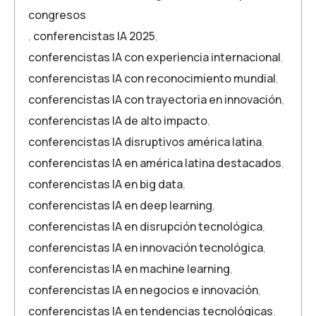
congresos
,
conferencistas IA 2025
,
conferencistas IA con experiencia internacional
,
conferencistas IA con reconocimiento mundial
,
conferencistas IA con trayectoria en innovación
,
conferencistas IA de alto impacto
,
conferencistas IA disruptivos américa latina
,
conferencistas IA en américa latina destacados
,
conferencistas IA en big data
,
conferencistas IA en deep learning
,
conferencistas IA en disrupción tecnológica
,
conferencistas IA en innovación tecnológica
,
conferencistas IA en machine learning
,
conferencistas IA en negocios e innovación
,
conferencistas IA en tendencias tecnológicas
,