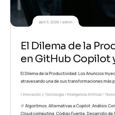
abril 3, 2026
admin
El Dilema de la Pro
en GitHub Copilot y
El Dilema de la Productividad: Los Anuncios Inyec
atravesando una de sus transformaciones más pro
Innovación y Tecnología
Inteligencia Artificial
Tecno
Algoritmos
,
Alternativas a Copilot
,
Análisis Co
Cloud computing
,
Código Fuente
,
Desarrollo de