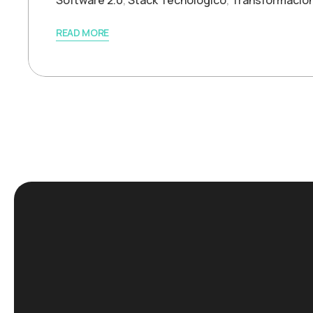
Software 2.0
,
Stack Tecnológico
,
Transformación 
READ MORE