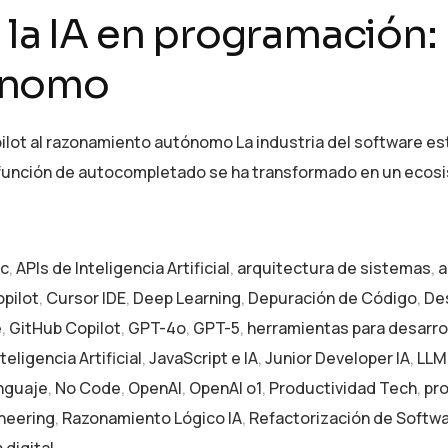
 la IA en programación: 
ónomo
opilot al razonamiento autónomo La industria del software 
unción de autocompletado se ha transformado en un ecosi
ic
,
APIs de Inteligencia Artificial
,
arquitectura de sistemas
,
a
pilot
,
Cursor IDE
,
Deep Learning
,
Depuración de Código
,
Des
e
,
GitHub Copilot
,
GPT-4o
,
GPT-5
,
herramientas para desarro
nteligencia Artificial
,
JavaScript e IA
,
Junior Developer IA
,
LLM
nguaje
,
No Code
,
OpenAI
,
OpenAI o1
,
Productividad Tech
,
pr
neering
,
Razonamiento Lógico IA
,
Refactorización de Softw