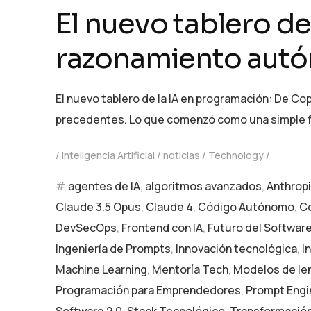
El nuevo tablero de
razonamiento aut
El nuevo tablero de la IA en programación: De C
precedentes. Lo que comenzó como una simple f
Inteligencia Artificial
noticias
Technology
agentes de IA
,
algoritmos avanzados
,
Anthrop
Claude 3.5 Opus
,
Claude 4
,
Código Autónomo
,
Co
DevSecOps
,
Frontend con IA
,
Futuro del Softwar
Ingeniería de Prompts
,
Innovación tecnológica
,
I
Machine Learning
,
Mentoría Tech
,
Modelos de le
Programación para Emprendedores
,
Prompt Engi