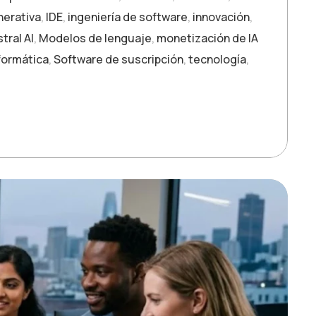
nerativa
,
IDE
,
ingeniería de software
,
innovación
,
tral AI
,
Modelos de lenguaje
,
monetización de IA
formática
,
Software de suscripción
,
tecnología
,