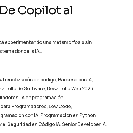
De Copilot al
está experimentando una metamorfosis sin
stema donde la IA…
utomatización de código
,
Backend con IA
,
arrollo de Software
,
Desarrollo Web 2026
,
lladores
,
IA en programación
,
 para Programadores
,
Low Code
,
ogramación con IA
,
Programación en Python
,
are
,
Seguridad en Código IA
,
Senior Developer IA
,