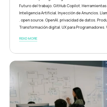
Futuro del trabajo
,
GitHub Copilot
,
Herramientas 
Inteligencia Artificial
,
Inyección de Anuncios
,
Lla
,
open source
,
OpenAI
,
privacidad de datos
,
Produ
Transformación digital
,
UX para Programadores
,
READ MORE