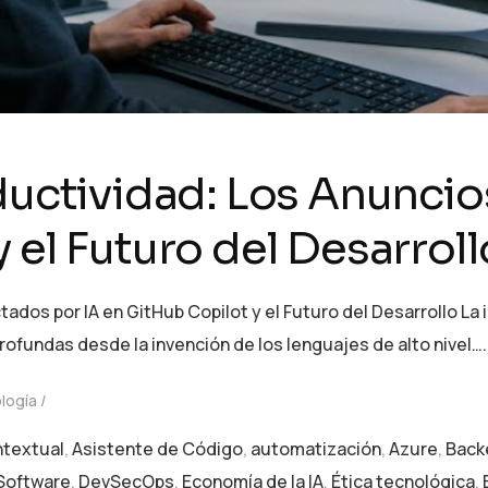
ductividad: Los Anuncio
 el Futuro del Desarroll
tados por IA en GitHub Copilot y el Futuro del Desarrollo La 
fundas desde la invención de los lenguajes de alto nivel….
logía
ntextual
,
Asistente de Código
,
automatización
,
Azure
,
Back
 Software
,
DevSecOps
,
Economía de la IA
,
Ética tecnológica
,