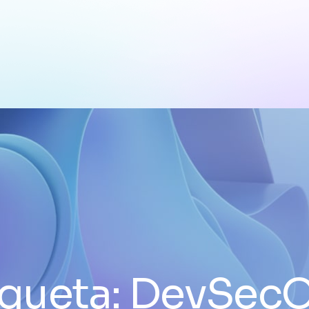
iqueta:
DevSec