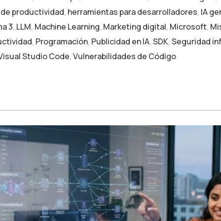
de productividad
,
herramientas para desarrolladores
,
IA ge
ma 3
,
LLM
,
Machine Learning
,
Marketing digital
,
Microsoft
,
Mis
ctividad
,
Programación
,
Publicidad en IA
,
SDK
,
Seguridad in
Visual Studio Code
,
Vulnerabilidades de Código