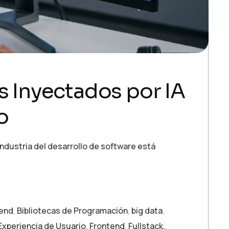
s Inyectados por IA
o
industria del desarrollo de software está
end
,
Bibliotecas de Programación
,
big data
,
Experiencia de Usuario
,
Frontend
,
Fullstack.
,