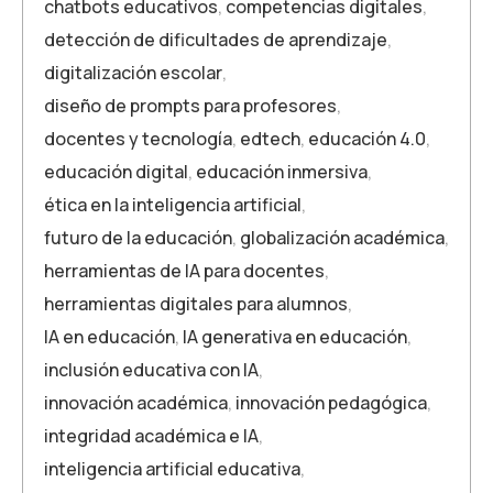
chatbots educativos
,
competencias digitales
,
detección de dificultades de aprendizaje
,
digitalización escolar
,
diseño de prompts para profesores
,
docentes y tecnología
,
edtech
,
educación 4.0
,
educación digital
,
educación inmersiva
,
ética en la inteligencia artificial
,
futuro de la educación
,
globalización académica
,
herramientas de IA para docentes
,
herramientas digitales para alumnos
,
IA en educación
,
IA generativa en educación
,
inclusión educativa con IA
,
innovación académica
,
innovación pedagógica
,
integridad académica e IA
,
inteligencia artificial educativa
,