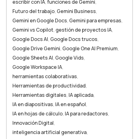
escribir con IA
,
funciones de Gemini
,
Futuro del trabajo
,
Gemini Business
,
Gemini en Google Docs
,
Gemini para empresas
,
Gemini vs Copilot
,
gestión de proyectos IA
,
Google Docs AI
,
Google Docs trucos
,
Google Drive Gemini
,
Google One AI Premium
,
Google Sheets AI
,
Google Vids
,
Google Workspace IA
,
herramientas colaborativas
,
Herramientas de productividad
,
Herramientas digitales
,
IA aplicada
,
IA en diapositivas
,
IA en español
,
IA en hojas de cálculo
,
IA para redactores
,
Innovación Digital
,
inteligencia artificial generativa
,