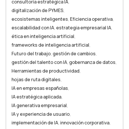
consultoría estratégica IA
,
digitalización de PYMES
,
ecosistemas inteligentes
,
Eficiencia operativa
,
escalabilidad con IA
,
estrategia empresarial IA
,
ética en inteligencia artificial
,
frameworks de inteligencia artificial
,
Futuro del trabajo
,
gestión de cambios
,
gestión del talento con IA
,
gobernanza de datos
,
Herramientas de productividad
,
hojas de ruta digitales
,
IA en empresas españolas
,
IA estratégica aplicada
,
IA generativa empresarial
,
IA y experiencia de usuario
,
implementación de IA
,
innovación corporativa
,