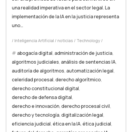
una realidad imperativa en el sector legal. La
implementación de la IA en la justicia representa
uno…
Inteligencia Artificial
noticias
Technology
abogacía digital
,
administración de justicia
,
algoritmos judiciales
,
análisis de sentencias IA
,
auditoría de algoritmos
,
automatización legal
,
celeridad procesal
,
derecho algorítmico
,
derecho constitucional digital
,
derecho de defensa digital
,
derecho e innovación
,
derecho procesal civil
,
derecho y tecnología
,
digitalización legal
,
eficiencia judicial
,
ética en la IA
,
ética judicial
,