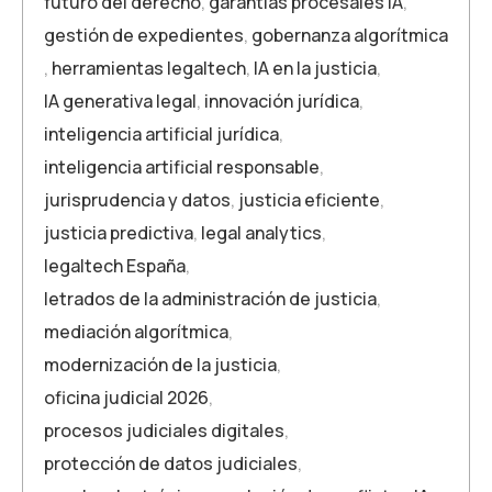
futuro del derecho
,
garantías procesales IA
,
gestión de expedientes
,
gobernanza algorítmica
,
herramientas legaltech
,
IA en la justicia
,
IA generativa legal
,
innovación jurídica
,
inteligencia artificial jurídica
,
inteligencia artificial responsable
,
jurisprudencia y datos
,
justicia eficiente
,
justicia predictiva
,
legal analytics
,
legaltech España
,
letrados de la administración de justicia
,
mediación algorítmica
,
modernización de la justicia
,
oficina judicial 2026
,
procesos judiciales digitales
,
protección de datos judiciales
,