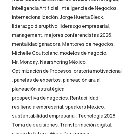
Inteligencia Artificial
,
Inteligencia de Negocios
,
internacionalización
,
Jorge Huerta Bleck
,
liderazgo disruptivo
,
liderazgo empresarial
,
management
,
mejores conferencistas 2026
,
mentalidad ganadora
,
Mentores de negocios
,
Michelle Couttolenc
,
modelos de negocio
,
Mr. Monday
,
Nearshoring México
,
Optimización de Procesos
,
oratoria motivacional
,
paneles de expertos
,
planeación anual
,
planeación estratégica
,
prospectiva de negocios
,
Rentabilidad
,
resiliencia empresarial
,
speakers México
,
sustentabilidad empresarial
,
Tecnología 2026
,
Toma de decisiones
,
Transformación digital
,
visión de futuro
,
Wario Duckerman