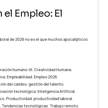
n el Empleo: El
laboral de 2026 no es el que muchos apocalípticos
oración humano-IA
,
Creatividad Humana
,
iva
,
Empleabilidad
,
Empleo 2026
,
ión del cambio
,
gestión del talento
,
ovación tecnológica
,
Inteligencia Artificial
,
ico
,
Productividad
,
productividad laboral
,
,
Tendencias tecnológicas
,
Trabajo remoto
,