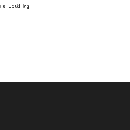
ial
,
Upskilling