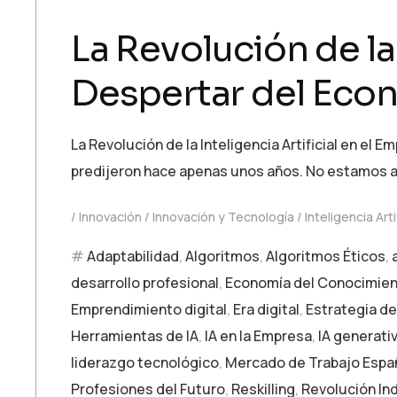
La Revolución de la 
Despertar del Eco
La Revolución de la Inteligencia Artificial en e
predijeron hace apenas unos años. No estamos 
Innovación
Innovación y Tecnología
Inteligencia Arti
Adaptabilidad
,
Algoritmos
,
Algoritmos Éticos
,
desarrollo profesional
,
Economía del Conocimie
Emprendimiento digital
,
Era digital
,
Estrategia d
Herramientas de IA
,
IA en la Empresa
,
IA generati
liderazgo tecnológico
,
Mercado de Trabajo Espa
Profesiones del Futuro
,
Reskilling
,
Revolución Ind