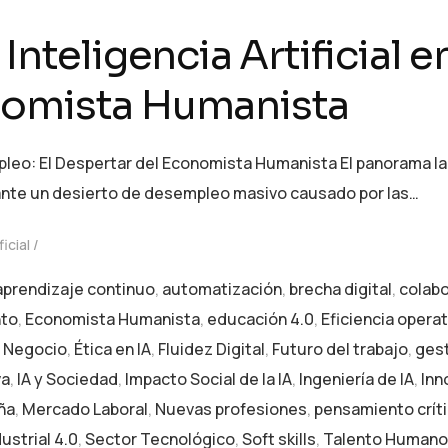
Inteligencia Artificial e
nomista Humanista
l Empleo: El Despertar del Economista Humanista El panorama 
ante un desierto de desempleo masivo causado por las…
ficial
aprendizaje continuo
,
automatización
,
brecha digital
,
colab
nto
,
Economista Humanista
,
educación 4.0
,
Eficiencia operat
e Negocio
,
Ética en IA
,
Fluidez Digital
,
Futuro del trabajo
,
gest
va
,
IA y Sociedad
,
Impacto Social de la IA
,
Ingeniería de IA
,
Inn
ña
,
Mercado Laboral
,
Nuevas profesiones
,
pensamiento crít
ustrial 4.0
,
Sector Tecnológico
,
Soft skills
,
Talento Humano