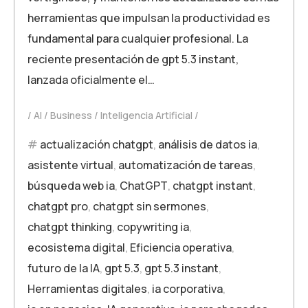
herramientas que impulsan la productividad es
fundamental para cualquier profesional. La
reciente presentación de gpt 5.3 instant,
lanzada oficialmente el…
AI
Business
Inteligencia Artificial
actualización chatgpt
,
análisis de datos ia
,
asistente virtual
,
automatización de tareas
,
búsqueda web ia
,
ChatGPT
,
chatgpt instant
,
chatgpt pro
,
chatgpt sin sermones
,
chatgpt thinking
,
copywriting ia
,
ecosistema digital
,
Eficiencia operativa
,
futuro de la IA
,
gpt 5.3
,
gpt 5.3 instant
,
Herramientas digitales
,
ia corporativa
,