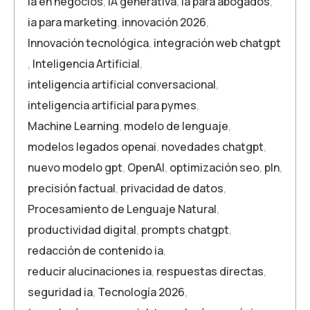
ia en negocios
,
IA generativa
,
ia para abogados
,
ia para marketing
,
innovación 2026
,
Innovación tecnológica
,
integración web chatgpt
,
Inteligencia Artificial
,
inteligencia artificial conversacional
,
inteligencia artificial para pymes
,
Machine Learning
,
modelo de lenguaje
,
modelos legados openai
,
novedades chatgpt
,
nuevo modelo gpt
,
OpenAI
,
optimización seo
,
pln
,
precisión factual
,
privacidad de datos
,
Procesamiento de Lenguaje Natural
,
productividad digital
,
prompts chatgpt
,
redacción de contenido ia
,
reducir alucinaciones ia
,
respuestas directas
,
seguridad ia
,
Tecnología 2026
,