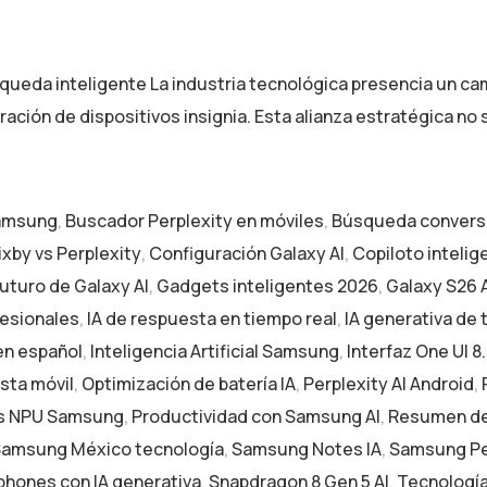
squeda inteligente La industria tecnológica presencia un ca
ación de dispositivos insignia. Esta alianza estratégica no
Samsung
,
Buscador Perplexity en móviles
,
Búsqueda conversa
xby vs Perplexity
,
Configuración Galaxy AI
,
Copiloto inteli
uturo de Galaxy AI
,
Gadgets inteligentes 2026
,
Galaxy S26 
fesionales
,
IA de respuesta en tiempo real
,
IA generativa de
 en español
,
Inteligencia Artificial Samsung
,
Interfaz One UI 8
sta móvil
,
Optimización de batería IA
,
Perplexity AI Android
,
s NPU Samsung
,
Productividad con Samsung AI
,
Resumen de
amsung México tecnología
,
Samsung Notes IA
,
Samsung Per
hones con IA generativa
,
Snapdragon 8 Gen 5 AI
,
Tecnología