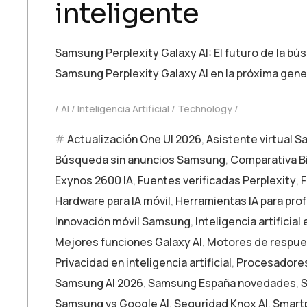
inteligente
Samsung Perplexity Galaxy AI: El futuro de la bú
Samsung Perplexity Galaxy AI en la próxima gener
AI
Inteligencia Artificial
Technology
Actualización One UI 2026
,
Asistente virtual 
Búsqueda sin anuncios Samsung
,
Comparativa Bi
Exynos 2600 IA
,
Fuentes verificadas Perplexity
,
F
Hardware para IA móvil
,
Herramientas IA para pro
Innovación móvil Samsung
,
Inteligencia artificial
Mejores funciones Galaxy AI
,
Motores de respue
Privacidad en inteligencia artificial
,
Procesadore
Samsung AI 2026
,
Samsung España novedades
,
S
Samsung vs Google AI
,
Seguridad Knox AI
,
Smartp