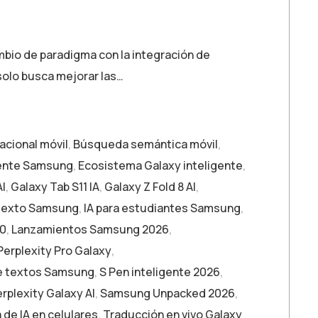
mbio de paradigma con la integración de
 solo busca mejorar las…
cional móvil
,
Búsqueda semántica móvil
,
gente Samsung
,
Ecosistema Galaxy inteligente
,
AI
,
Galaxy Tab S11 IA
,
Galaxy Z Fold 8 AI
,
 texto Samsung
,
IA para estudiantes Samsung
,
.0
,
Lanzamientos Samsung 2026
,
Perplexity Pro Galaxy
,
 textos Samsung
,
S Pen inteligente 2026
,
plexity Galaxy AI
,
Samsung Unpacked 2026
,
 de IA en celulares
,
Traducción en vivo Galaxy