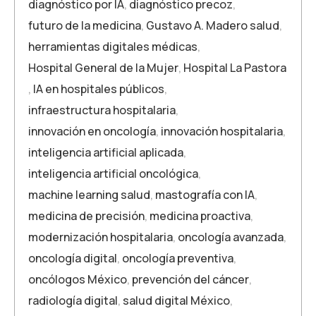
diagnóstico por IA
,
diagnóstico precoz
,
futuro de la medicina
,
Gustavo A. Madero salud
,
herramientas digitales médicas
,
Hospital General de la Mujer
,
Hospital La Pastora
,
IA en hospitales públicos
,
infraestructura hospitalaria
,
innovación en oncología
,
innovación hospitalaria
,
inteligencia artificial aplicada
,
inteligencia artificial oncológica
,
machine learning salud
,
mastografía con IA
,
medicina de precisión
,
medicina proactiva
,
modernización hospitalaria
,
oncología avanzada
,
oncología digital
,
oncología preventiva
,
oncólogos México
,
prevención del cáncer
,
radiología digital
,
salud digital México
,