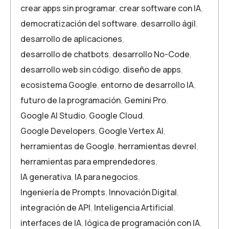
crear apps sin programar
,
crear software con IA
,
democratización del software
,
desarrollo ágil
,
desarrollo de aplicaciones
,
desarrollo de chatbots
,
desarrollo No-Code
,
desarrollo web sin código
,
diseño de apps
,
ecosistema Google
,
entorno de desarrollo IA
,
futuro de la programación
,
Gemini Pro
,
Google AI Studio
,
Google Cloud
,
Google Developers
,
Google Vertex AI
,
herramientas de Google
,
herramientas devrel
,
herramientas para emprendedores
,
IA generativa
,
IA para negocios
,
Ingeniería de Prompts
,
Innovación Digital
,
integración de API
,
Inteligencia Artificial
,
interfaces de IA
,
lógica de programación con IA
,