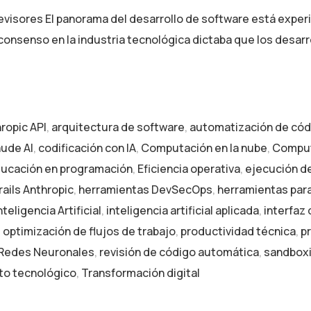
revisores El panorama del desarrollo de software está exp
 consenso en la industria tecnológica dictaba que los desa
ropic API
,
arquitectura de software
,
automatización de cód
ude AI
,
codificación con IA
,
Computación en la nube
,
Comput
ucación en programación
,
Eficiencia operativa
,
ejecución d
ails Anthropic
,
herramientas DevSecOps
,
herramientas par
nteligencia Artificial
,
inteligencia artificial aplicada
,
interfaz
,
optimización de flujos de trabajo
,
productividad técnica
,
p
Redes Neuronales
,
revisión de código automática
,
sandboxi
to tecnológico
,
Transformación digital