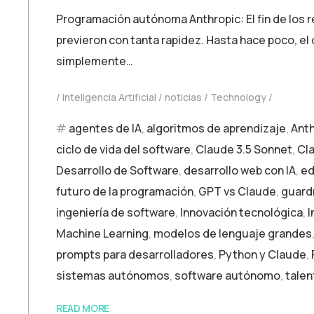
Programación autónoma Anthropic: El fin de los 
previeron con tanta rapidez. Hasta hace poco, el
simplemente…
Inteligencia Artificial
noticias
Technology
agentes de IA
,
algoritmos de aprendizaje
,
Anth
ciclo de vida del software
,
Claude 3.5 Sonnet
,
Cla
Desarrollo de Software
,
desarrollo web con IA
,
ed
futuro de la programación
,
GPT vs Claude
,
guardr
ingeniería de software
,
Innovación tecnológica
,
I
Machine Learning
,
modelos de lenguaje grandes
prompts para desarrolladores
,
Python y Claude
,
sistemas autónomos
,
software autónomo
,
talen
READ MORE