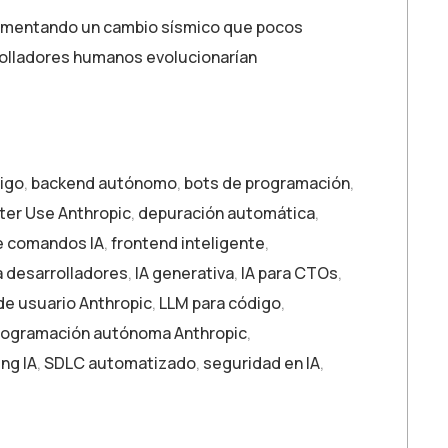
erimentando un cambio sísmico que pocos
rrolladores humanos evolucionarían
igo
,
backend autónomo
,
bots de programación
,
er Use Anthropic
,
depuración automática
,
e comandos IA
,
frontend inteligente
,
a desarrolladores
,
IA generativa
,
IA para CTOs
,
 de usuario Anthropic
,
LLM para código
,
rogramación autónoma Anthropic
,
ng IA
,
SDLC automatizado
,
seguridad en IA
,