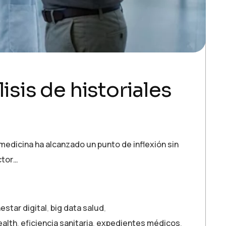
isis de historiales
a medicina ha alcanzado un punto de inflexión sin
ctor…
estar digital
,
big data salud
,
ealth
,
eficiencia sanitaria
,
expedientes médicos
,