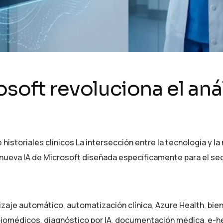
soft revoluciona el anál
 historiales clínicos La intersección entre la tecnología y l
nueva IA de Microsoft diseñada específicamente para el se
izaje automático
,
automatización clínica
,
Azure Health
,
bien
biomédicos
,
diagnóstico por IA
,
documentación médica
,
e-h