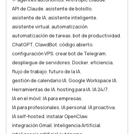
API de Claude
,
asistente de bolsillo
,
asistente de IA
,
asistente inteligente
,
asistente virtual
,
automatización
,
automatización de tareas
,
bot de productividad
,
ChatGPT
,
ClawdBot
,
código abierto
,
configuración VPS
,
crear bot de Telegram
,
despliegue de servidores
,
Docker
,
eficiencia
,
flujo de trabajo
,
futuro de la IA
,
gestión de calendario IA
,
Google Workspace IA
,
Herramientas de IA
,
hosting para IA
,
IA 24/7
,
IA en el móvil
,
IA para empresas
,
IA para profesionales
,
IA personal
,
IA proactiva
,
IA self-hosted
,
instalar OpenClaw
,
integración Gmail
,
Inteligencia Artificial
,