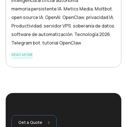
inteligencia artificial autónoma
,
memoria persistente IA
,
Metics Media
,
Moltbot
,
open source IA
,
OpenAI
,
OpenClaw
,
privacidad IA
,
Productividad
,
servidor VPS
,
soberanía de datos
,
software de automatización
,
Tecnología 2026
,
Telegram bot
,
tutorial OpenClaw
READ MORE
Get a Quote