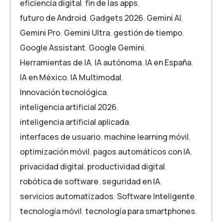
eficiencia digital
,
fin de las apps
,
futuro de Android
,
Gadgets 2026
,
Gemini AI
,
Gemini Pro
,
Gemini Ultra
,
gestión de tiempo
,
Google Assistant
,
Google Gemini
,
Herramientas de IA
,
IA autónoma
,
IA en España
,
IA en México
,
IA Multimodal
,
Innovación tecnológica
,
inteligencia artificial 2026
,
inteligencia artificial aplicada
,
interfaces de usuario
,
machine learning móvil
,
optimización móvil
,
pagos automáticos con IA
,
privacidad digital
,
productividad digital
,
robótica de software
,
seguridad en IA
,
servicios automatizados
,
Software Inteligente
,
tecnología móvil
,
tecnología para smartphones
,