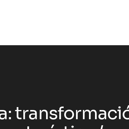
a:
transformació