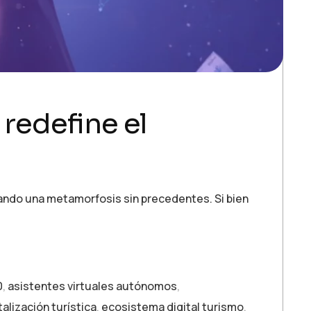
 redefine el
sando una metamorfosis sin precedentes. Si bien
0
,
asistentes virtuales autónomos
,
talización turística
,
ecosistema digital turismo
,