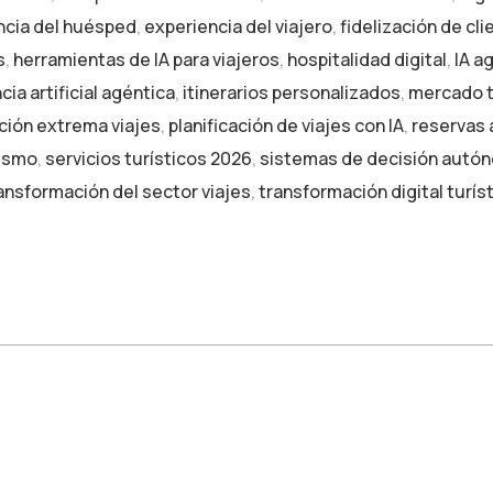
ncia del huésped
,
experiencia del viajero
,
fidelización de cl
s
,
herramientas de IA para viajeros
,
hospitalidad digital
,
IA a
cia artificial agéntica
,
itinerarios personalizados
,
mercado t
ción extrema viajes
,
planificación de viajes con IA
,
reservas
rismo
,
servicios turísticos 2026
,
sistemas de decisión autó
ansformación del sector viajes
,
transformación digital turís