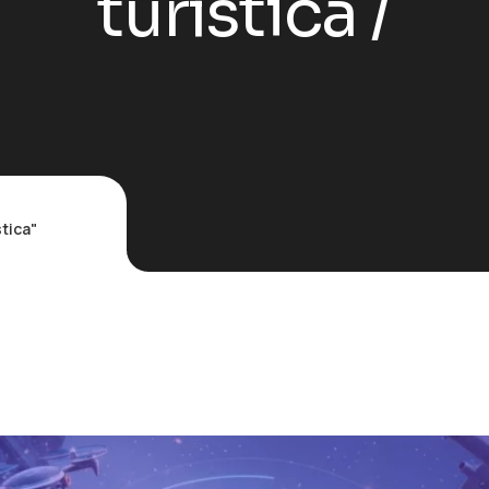
turística
tica"