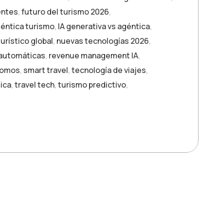
ientes
,
futuro del turismo 2026
,
géntica turismo
,
IA generativa vs agéntica
,
urístico global
,
nuevas tecnologías 2026
,
 automáticas
,
revenue management IA
,
nomos
,
smart travel
,
tecnología de viajes
,
tica
,
travel tech
,
turismo predictivo
,