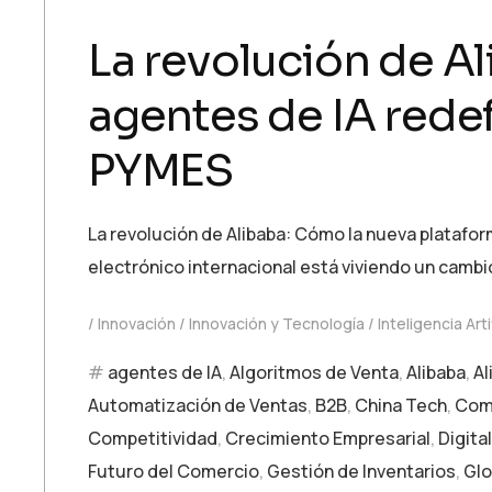
La revolución de A
agentes de IA redef
PYMES
La revolución de Alibaba: Cómo la nueva platafo
electrónico internacional está viviendo un cambio
Innovación
Innovación y Tecnología
Inteligencia Arti
agentes de IA
,
Algoritmos de Venta
,
Alibaba
,
Al
Automatización de Ventas
,
B2B
,
China Tech
,
Come
Competitividad
,
Crecimiento Empresarial
,
Digita
Futuro del Comercio
,
Gestión de Inventarios
,
Glo