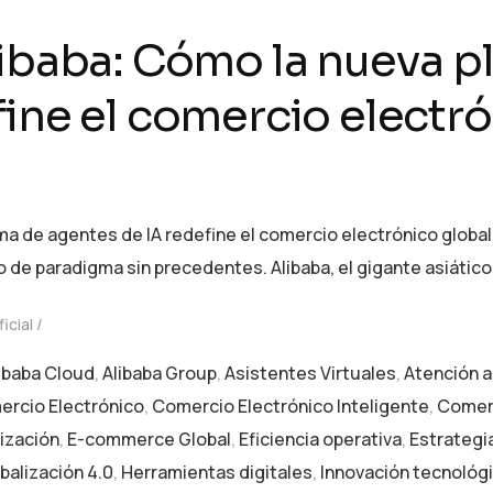
libaba: Cómo la nueva p
ine el comercio electró
rma de agentes de IA redefine el comercio electrónico glob
 de paradigma sin precedentes. Alibaba, el gigante asiático
ficial
ibaba Cloud
,
Alibaba Group
,
Asistentes Virtuales
,
Atención al
rcio Electrónico
,
Comercio Electrónico Inteligente
,
Comerc
lización
,
E-commerce Global
,
Eficiencia operativa
,
Estrategia
balización 4.0
,
Herramientas digitales
,
Innovación tecnológ