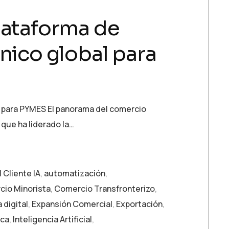
lataforma de
nico global para
al para PYMES El panorama del comercio
 que ha liderado la…
 Cliente IA
,
automatización
,
io Minorista
,
Comercio Transfronterizo
,
 digital
,
Expansión Comercial
,
Exportación
,
ica
,
Inteligencia Artificial
,