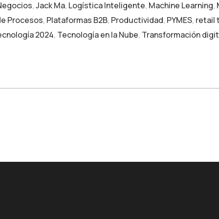
 Negocios
,
Jack Ma
,
Logística Inteligente
,
Machine Learning
,
de Procesos
,
Plataformas B2B
,
Productividad
,
PYMES
,
retail
ecnología 2024
,
Tecnología en la Nube
,
Transformación digit