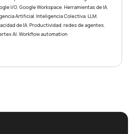
ogle I/O
,
Google Workspace
,
Herramientas de IA
,
gencia Artificial
,
Inteligencia Colectiva
,
LLM
,
vacidad de IA
,
Productividad
,
redes de agentes
,
ertex AI
,
Workflow automation