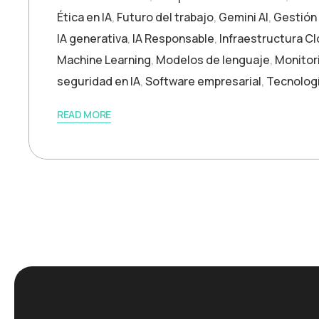
Ética en IA
,
Futuro del trabajo
,
Gemini AI
,
Gestión
IA generativa
,
IA Responsable
,
Infraestructura C
Machine Learning
,
Modelos de lenguaje
,
Monitori
seguridad en IA
,
Software empresarial
,
Tecnolog
READ MORE