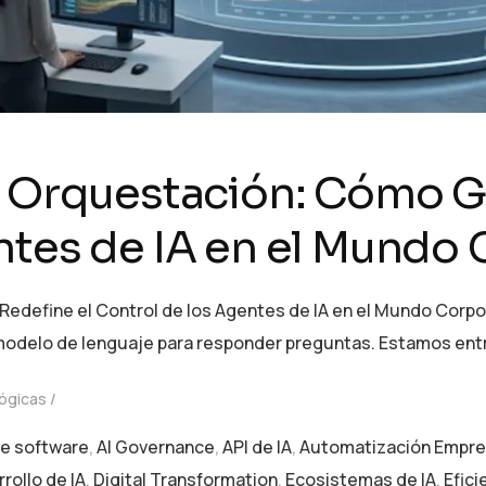
a Orquestación: Cómo G
ntes de IA en el Mundo 
edefine el Control de los Agentes de IA en el Mundo Corpo
 modelo de lenguaje para responder preguntas. Estamos en
ógicas
e software
,
AI Governance
,
API de IA
,
Automatización Empre
rollo de IA
,
Digital Transformation
,
Ecosistemas de IA
,
Efici