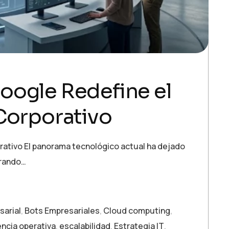
oogle Redefine el
Corporativo
rativo El panorama tecnológico actual ha dejado
trando…
sarial
,
Bots Empresariales
,
Cloud computing
,
encia operativa
,
escalabilidad
,
Estrategia IT
,