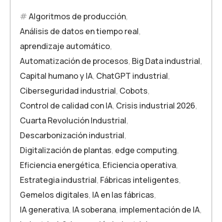
Algoritmos de producción
,
Análisis de datos en tiempo real
,
aprendizaje automático
,
Automatización de procesos
,
Big Data industrial
,
Capital humano y IA
,
ChatGPT industrial
,
Ciberseguridad industrial
,
Cobots
,
Control de calidad con IA
,
Crisis industrial 2026
,
Cuarta Revolución Industrial
,
Descarbonización industrial
,
Digitalización de plantas
,
edge computing
,
Eficiencia energética
,
Eficiencia operativa
,
Estrategia industrial
,
Fábricas inteligentes
,
Gemelos digitales
,
IA en las fábricas
,
IA generativa
,
IA soberana
,
implementación de IA
,