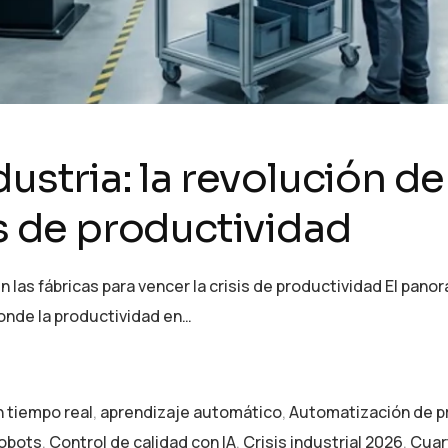
ustria: la revolución de 
is de productividad
en las fábricas para vencer la crisis de productividad El pano
donde la productividad en…
n tiempo real
,
aprendizaje automático
,
Automatización de 
obots
,
Control de calidad con IA
,
Crisis industrial 2026
,
Cuar