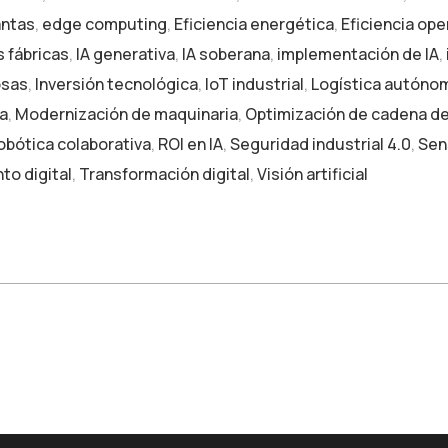
antas
,
edge computing
,
Eficiencia energética
,
Eficiencia ope
s fábricas
,
IA generativa
,
IA soberana
,
implementación de IA
,
osas
,
Inversión tecnológica
,
IoT industrial
,
Logística autóno
a
,
Modernización de maquinaria
,
Optimización de cadena de
obótica colaborativa
,
ROI en IA
,
Seguridad industrial 4.0
,
Sen
nto digital
,
Transformación digital
,
Visión artificial