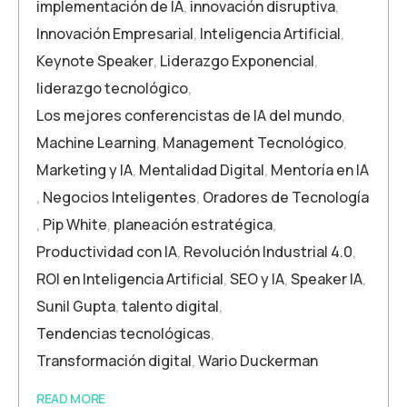
implementación de IA
,
innovación disruptiva
,
Innovación Empresarial
,
Inteligencia Artificial
,
Keynote Speaker
,
Liderazgo Exponencial
,
liderazgo tecnológico
,
Los mejores conferencistas de IA del mundo
,
Machine Learning
,
Management Tecnológico
,
Marketing y IA
,
Mentalidad Digital
,
Mentoría en IA
,
Negocios Inteligentes
,
Oradores de Tecnología
,
Pip White
,
planeación estratégica
,
Productividad con IA
,
Revolución Industrial 4.0
,
ROI en Inteligencia Artificial
,
SEO y IA
,
Speaker IA
,
Sunil Gupta
,
talento digital
,
Tendencias tecnológicas
,
Transformación digital
,
Wario Duckerman
READ MORE