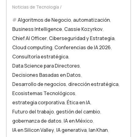
Noticias de Tecnología
Algoritmos de Negocio
,
automatización
,
Business Intelligence
,
Cassie Kozyrkov
,
Chief AI Officer
,
Ciberseguridad y Estrategia
,
Cloud computing
,
Conferencias de IA 2026
,
Consultoría estratégica
,
Data Science para Directores
,
Decisiones Basadas en Datos
,
Desarrollo de negocios
,
dirección estratégica
,
Ecosistemas Tecnológicos
,
estrategia corporativa
,
Ética en IA
,
Futuro del trabajo
,
gestión del cambio
,
gobernanza de datos
,
IA en México
,
IA en Silicon Valley
,
IA generativa
,
Ian Khan
,