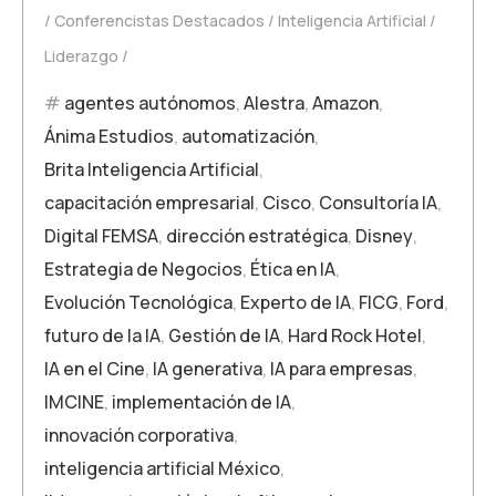
Conferencistas Destacados
Inteligencia Artificial
Liderazgo
agentes autónomos
,
Alestra
,
Amazon
,
Ánima Estudios
,
automatización
,
Brita Inteligencia Artificial
,
capacitación empresarial
,
Cisco
,
Consultoría IA
,
Digital FEMSA
,
dirección estratégica
,
Disney
,
Estrategia de Negocios
,
Ética en IA
,
Evolución Tecnológica
,
Experto de IA
,
FICG
,
Ford
,
futuro de la IA
,
Gestión de IA
,
Hard Rock Hotel
,
IA en el Cine
,
IA generativa
,
IA para empresas
,
IMCINE
,
implementación de IA
,
innovación corporativa
,
inteligencia artificial México
,