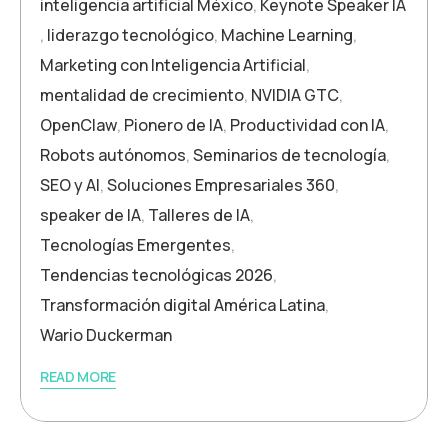
inteligencia artificial México
,
Keynote Speaker IA
,
liderazgo tecnológico
,
Machine Learning
,
Marketing con Inteligencia Artificial
,
mentalidad de crecimiento
,
NVIDIA GTC
,
OpenClaw
,
Pionero de IA
,
Productividad con IA
,
Robots autónomos
,
Seminarios de tecnología
,
SEO y AI
,
Soluciones Empresariales 360
,
speaker de IA
,
Talleres de IA
,
Tecnologías Emergentes
,
Tendencias tecnológicas 2026
,
Transformación digital América Latina
,
Wario Duckerman
READ MORE