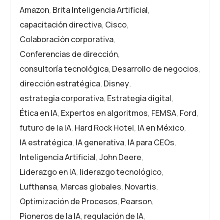
Amazon
,
Brita Inteligencia Artificial
,
capacitación directiva
,
Cisco
,
Colaboración corporativa
,
Conferencias de dirección
,
consultoría tecnológica
,
Desarrollo de negocios
,
dirección estratégica
,
Disney
,
estrategia corporativa
,
Estrategia digital
,
Ética en IA
,
Expertos en algoritmos
,
FEMSA
,
Ford
,
futuro de la IA
,
Hard Rock Hotel
,
IA en México
,
IA estratégica
,
IA generativa
,
IA para CEOs
,
Inteligencia Artificial
,
John Deere
,
Liderazgo en IA
,
liderazgo tecnológico
,
Lufthansa
,
Marcas globales
,
Novartis
,
Optimización de Procesos
,
Pearson
,
Pioneros de la IA
,
regulación de IA
,