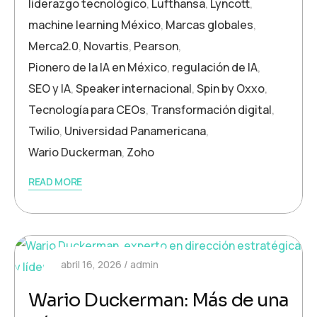
liderazgo tecnológico
,
Lufthansa
,
Lyncott
,
machine learning México
,
Marcas globales
,
Merca2.0
,
Novartis
,
Pearson
,
Pionero de la IA en México
,
regulación de IA
,
SEO y IA
,
Speaker internacional
,
Spin by Oxxo
,
Tecnología para CEOs
,
Transformación digital
,
Twilio
,
Universidad Panamericana
,
Wario Duckerman
,
Zoho
READ MORE
abril 16, 2026
admin
Wario Duckerman: Más de una