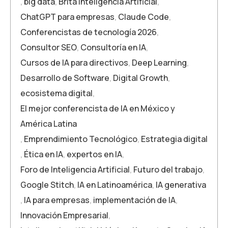
,
big data
,
Brita Inteligencia Artificial
,
ChatGPT para empresas
,
Claude Code
,
Conferencistas de tecnología 2026
,
Consultor SEO
,
Consultoría en IA
,
Cursos de IA para directivos
,
Deep Learning
,
Desarrollo de Software
,
Digital Growth
,
ecosistema digital
,
El mejor conferencista de IA en México y
América Latina
,
Emprendimiento Tecnológico
,
Estrategia digital
,
Ética en IA
,
expertos en IA
,
Foro de Inteligencia Artificial
,
Futuro del trabajo
,
Google Stitch
,
IA en Latinoamérica
,
IA generativa
,
IA para empresas
,
implementación de IA
,
Innovación Empresarial
,