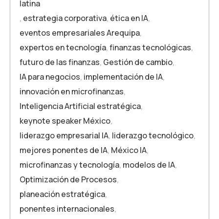
latina
,
estrategia corporativa
,
ética en IA
,
eventos empresariales Arequipa
,
expertos en tecnología
,
finanzas tecnológicas
,
futuro de las finanzas
,
Gestión de cambio
,
IA para negocios
,
implementación de IA
,
innovación en microfinanzas
,
Inteligencia Artificial estratégica
,
keynote speaker México
,
liderazgo empresarial IA
,
liderazgo tecnológico
,
mejores ponentes de IA
,
México IA
,
microfinanzas y tecnología
,
modelos de IA
,
Optimización de Procesos
,
planeación estratégica
,
ponentes internacionales
,