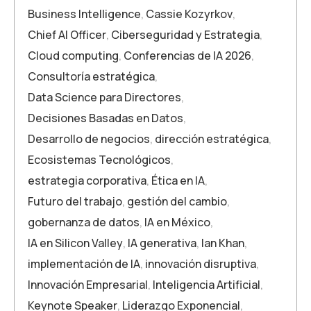
Business Intelligence
,
Cassie Kozyrkov
,
Chief AI Officer
,
Ciberseguridad y Estrategia
,
Cloud computing
,
Conferencias de IA 2026
,
Consultoría estratégica
,
Data Science para Directores
,
Decisiones Basadas en Datos
,
Desarrollo de negocios
,
dirección estratégica
,
Ecosistemas Tecnológicos
,
estrategia corporativa
,
Ética en IA
,
Futuro del trabajo
,
gestión del cambio
,
gobernanza de datos
,
IA en México
,
IA en Silicon Valley
,
IA generativa
,
Ian Khan
,
implementación de IA
,
innovación disruptiva
,
Innovación Empresarial
,
Inteligencia Artificial
,
Keynote Speaker
,
Liderazgo Exponencial
,