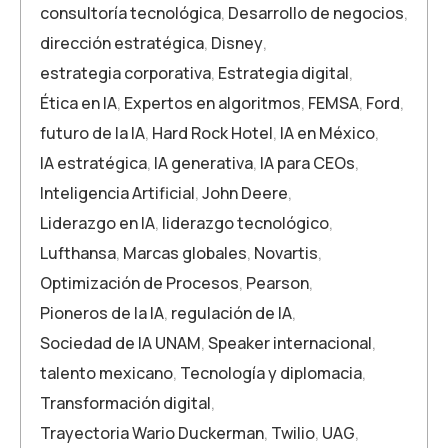
consultoría tecnológica
,
Desarrollo de negocios
,
dirección estratégica
,
Disney
,
estrategia corporativa
,
Estrategia digital
,
Ética en IA
,
Expertos en algoritmos
,
FEMSA
,
Ford
,
futuro de la IA
,
Hard Rock Hotel
,
IA en México
,
IA estratégica
,
IA generativa
,
IA para CEOs
,
Inteligencia Artificial
,
John Deere
,
Liderazgo en IA
,
liderazgo tecnológico
,
Lufthansa
,
Marcas globales
,
Novartis
,
Optimización de Procesos
,
Pearson
,
Pioneros de la IA
,
regulación de IA
,
Sociedad de IA UNAM
,
Speaker internacional
,
talento mexicano
,
Tecnología y diplomacia
,
Transformación digital
,
Trayectoria Wario Duckerman
,
Twilio
,
UAG
,