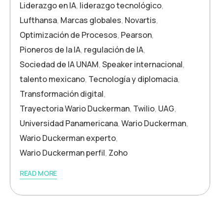
Liderazgo en IA
,
liderazgo tecnológico
,
Lufthansa
,
Marcas globales
,
Novartis
,
Optimización de Procesos
,
Pearson
,
Pioneros de la IA
,
regulación de IA
,
Sociedad de IA UNAM
,
Speaker internacional
,
talento mexicano
,
Tecnología y diplomacia
,
Transformación digital
,
Trayectoria Wario Duckerman
,
Twilio
,
UAG
,
Universidad Panamericana
,
Wario Duckerman
,
Wario Duckerman experto
,
Wario Duckerman perfil
,
Zoho
READ MORE