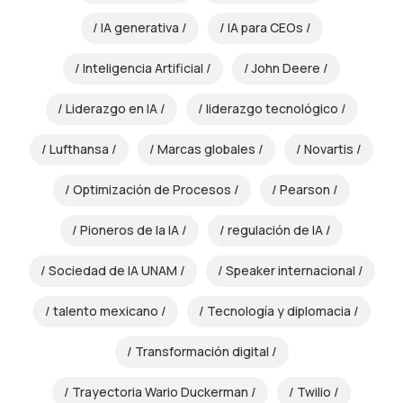
IA generativa
IA para CEOs
Inteligencia Artificial
John Deere
Liderazgo en IA
liderazgo tecnológico
Lufthansa
Marcas globales
Novartis
Optimización de Procesos
Pearson
Pioneros de la IA
regulación de IA
Sociedad de IA UNAM
Speaker internacional
talento mexicano
Tecnología y diplomacia
Transformación digital
Trayectoria Wario Duckerman
Twilio