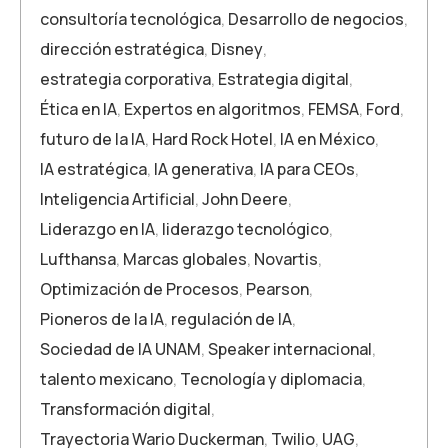
consultoría tecnológica
,
Desarrollo de negocios
,
dirección estratégica
,
Disney
,
estrategia corporativa
,
Estrategia digital
,
Ética en IA
,
Expertos en algoritmos
,
FEMSA
,
Ford
,
futuro de la IA
,
Hard Rock Hotel
,
IA en México
,
IA estratégica
,
IA generativa
,
IA para CEOs
,
Inteligencia Artificial
,
John Deere
,
Liderazgo en IA
,
liderazgo tecnológico
,
Lufthansa
,
Marcas globales
,
Novartis
,
Optimización de Procesos
,
Pearson
,
Pioneros de la IA
,
regulación de IA
,
Sociedad de IA UNAM
,
Speaker internacional
,
talento mexicano
,
Tecnología y diplomacia
,
Transformación digital
,
Trayectoria Wario Duckerman
,
Twilio
,
UAG
,