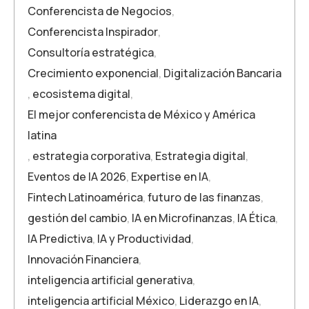
Conferencista de Negocios
,
Conferencista Inspirador
,
Consultoría estratégica
,
Crecimiento exponencial
,
Digitalización Bancaria
,
ecosistema digital
,
El mejor conferencista de México y América
latina
,
estrategia corporativa
,
Estrategia digital
,
Eventos de IA 2026
,
Expertise en IA
,
Fintech Latinoamérica
,
futuro de las finanzas
,
gestión del cambio
,
IA en Microfinanzas
,
IA Ética
,
IA Predictiva
,
IA y Productividad
,
Innovación Financiera
,
inteligencia artificial generativa
,
inteligencia artificial México
,
Liderazgo en IA
,