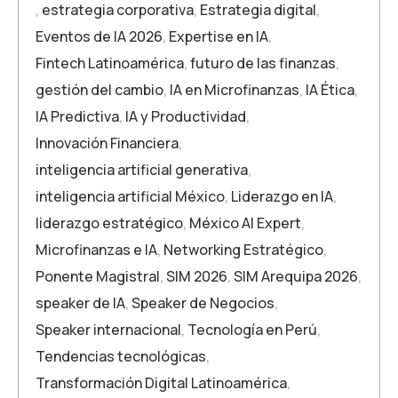
,
estrategia corporativa
,
Estrategia digital
,
Eventos de IA 2026
,
Expertise en IA
,
Fintech Latinoamérica
,
futuro de las finanzas
,
gestión del cambio
,
IA en Microfinanzas
,
IA Ética
,
IA Predictiva
,
IA y Productividad
,
Innovación Financiera
,
inteligencia artificial generativa
,
inteligencia artificial México
,
Liderazgo en IA
,
liderazgo estratégico
,
México AI Expert
,
Microfinanzas e IA
,
Networking Estratégico
,
Ponente Magistral
,
SIM 2026
,
SIM Arequipa 2026
,
speaker de IA
,
Speaker de Negocios
,
Speaker internacional
,
Tecnología en Perú
,
Tendencias tecnológicas
,
Transformación Digital Latinoamérica
,