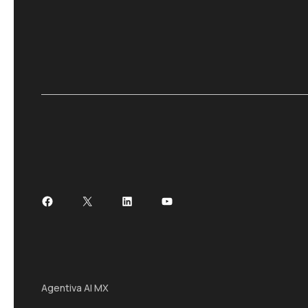
Facebook
X
LinkedIn
YouTube
Agentiva AI MX