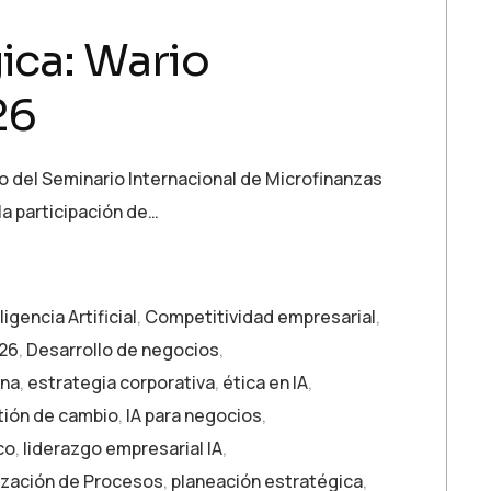
ica: Wario
26
o del Seminario Internacional de Microfinanzas
la participación de…
ligencia Artificial
,
Competitividad empresarial
,
026
,
Desarrollo de negocios
,
ina
,
estrategia corporativa
,
ética en IA
,
ión de cambio
,
IA para negocios
,
co
,
liderazgo empresarial IA
,
zación de Procesos
,
planeación estratégica
,