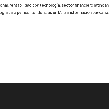
ional
,
rentabilidad con tecnología
,
sector financiero latinoa
ogía para pymes
,
tendencias en IA
,
transformación bancaria