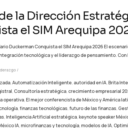
e la Dirección Estratég
ta el SIM Arequipa 20
Wario Duckerman Conquista el SIM Arequipa 2026 El escenari
integración tecnológica y el liderazgo de pensamiento. Con 
iderazgo
izada
,
Automatización Inteligente
,
autoridad en IA
,
Brita Inte
istral
,
Consultoría estratégica
,
crecimiento empresarial 2
ia operativa
,
El mejor conferencista de México y América lat
cnología
,
finanzas tecnológicas
,
futuro de las finanzas
,
Gest
as
,
Inteligencia Artificial estratégica
,
keynote speaker Méxi
México IA
,
microfinanzas y tecnología
,
modelos de IA
,
Optimi