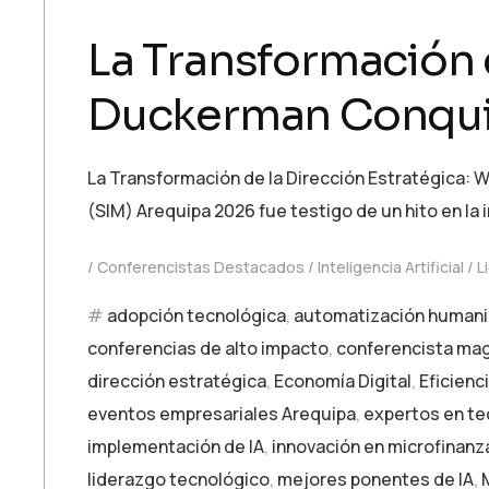
La Transformación d
Duckerman Conquis
La Transformación de la Dirección Estratégica: 
(SIM) Arequipa 2026 fue testigo de un hito en la 
Conferencistas Destacados
Inteligencia Artificial
L
adopción tecnológica
,
automatización human
conferencias de alto impacto
,
conferencista mag
dirección estratégica
,
Economía Digital
,
Eficienc
eventos empresariales Arequipa
,
expertos en te
implementación de IA
,
innovación en microfinanz
liderazgo tecnológico
,
mejores ponentes de IA
,