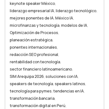
keynote speaker México
,
liderazgo empresarial IA
,
liderazgo tecnológico
,
mejores ponentes de IA
,
México IA
,
microfinanzas y tecnología
,
modelos de IA
,
Optimización de Procesos
,
planeación estratégica
,
ponentes internacionales
,
redacción SEO profesional
,
rentabilidad con tecnología
,
sector financiero latinoamericano
,
SIM Arequipa 2026
,
soluciones con IA
,
speakers de tecnología
,
speakers latinos
,
tecnología para pymes
,
tendencias en IA
,
transformación bancaria
,
transformación digital en Perú
,