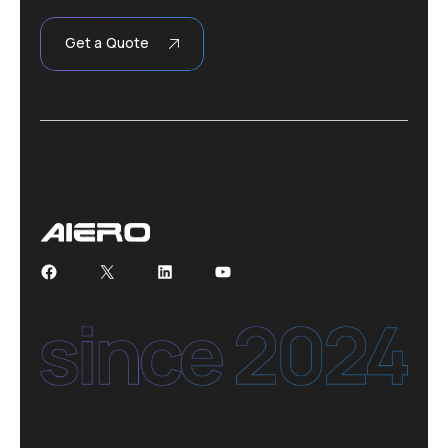
Get a Quote
Facebook
X
LinkedIn
YouTube