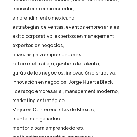
ecosistema emprendedor
,
emprendimiento mexicano
,
estrategias de ventas
,
eventos empresariales
,
éxito corporativo
,
expertos en management
,
expertos en negocios
,
finanzas para emprendedores
,
Futuro del trabajo
,
gestión de talento
,
gurús de los negocios
,
innovación disruptiva
,
innovación en negocios
,
Jorge Huerta Bleck
,
liderazgo empresarial
,
management moderno
,
marketing estratégico
,
Mejores Conferencistas de México
,
mentalidad ganadora
,
mentoría para emprendedores
,
motivación corporativa
,
mr monday
,