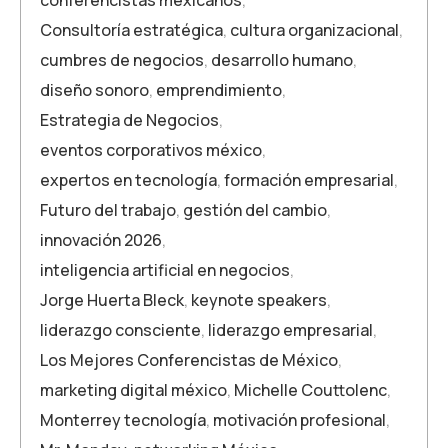
conferencistas mexicanos
,
Consultoría estratégica
,
cultura organizacional
,
cumbres de negocios
,
desarrollo humano
,
diseño sonoro
,
emprendimiento
,
Estrategia de Negocios
,
eventos corporativos méxico
,
expertos en tecnología
,
formación empresarial
,
Futuro del trabajo
,
gestión del cambio
,
innovación 2026
,
inteligencia artificial en negocios
,
Jorge Huerta Bleck
,
keynote speakers
,
liderazgo consciente
,
liderazgo empresarial
,
Los Mejores Conferencistas de México
,
marketing digital méxico
,
Michelle Couttolenc
,
Monterrey tecnología
,
motivación profesional
,