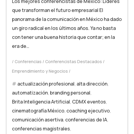
Los mejores conferencistas de México: Líderes
que transforman el futuro empresarial El
panorama de la comunicación en México ha dado
un giro radical en los últimos años. Ya no basta
con tener una buena historia que contar; en la
era de…
Conferencias
Conferencistas Destacados
Emprendimiento y Negocios
actualización profesional
,
alta dirección
,
automatización
,
branding personal
,
Brita Inteligencia Artificial
,
CDMX eventos
,
cinematografía México
,
coaching ejecutivo
,
comunicación asertiva
,
conferencias de IA
,
conferencias magistrales
,