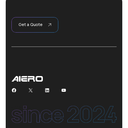
Get a Quote
Facebook
X
LinkedIn
YouTube