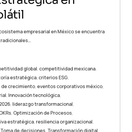
látil
 ecosistema empresarial en México se encuentra
 tradicionales…
etitividad global
,
competitividad mexicana
,
oría estratégica
,
criterios ESG
,
 de crecimiento
,
eventos corporativos méxico
,
ial
,
Innovación tecnológica
,
 2026
,
liderazgo transformacional
,
OKRs
,
Optimización de Procesos
,
iva estratégica
,
resiliencia organizacional
,
,
Toma de decisiones
,
Transformación digital
,