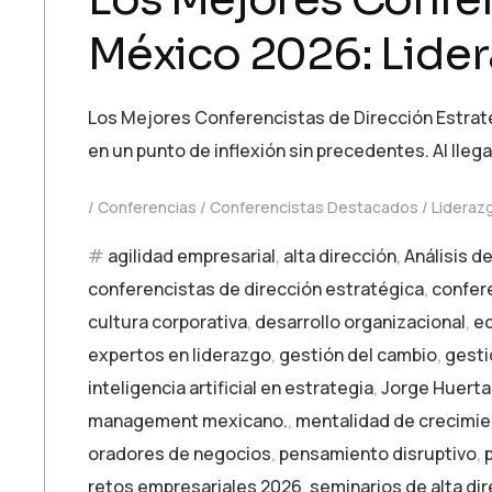
México 2026: Lider
Los Mejores Conferencistas de Dirección Estraté
en un punto de inflexión sin precedentes. Al lleg
Conferencias
Conferencistas Destacados
Lideraz
agilidad empresarial
,
alta dirección
,
Análisis d
conferencistas de dirección estratégica
,
confer
cultura corporativa
,
desarrollo organizacional
,
e
expertos en liderazgo
,
gestión del cambio
,
gesti
inteligencia artificial en estrategia
,
Jorge Huerta
management mexicano.
,
mentalidad de crecimi
oradores de negocios
,
pensamiento disruptivo
,
retos empresariales 2026
,
seminarios de alta di