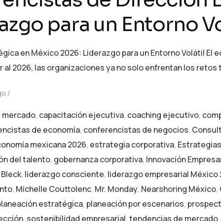
azgo para un Entorno Vo
gica en México 2026: Liderazgo para un Entorno Volátil El
ar al 2026, las organizaciones ya no solo enfrentan los retos
go
e mercado
,
capacitación ejecutiva
,
coaching ejecutivo
,
comp
encistas de economía
,
conferencistas de negocios
,
Consult
conomía mexicana 2026
,
estrategia corporativa
,
Estrategias
ón del talento
,
gobernanza corporativa
,
Innovación Empresar
 Bleck
,
liderazgo consciente
,
liderazgo empresarial México
ento
,
Michelle Couttolenc
,
Mr. Monday
,
Nearshoring México
,
planeación estratégica
,
planeación por escenarios
,
prospect
rección
,
sostenibilidad empresarial
,
tendencias de mercado