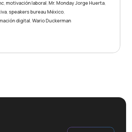
nc
,
motivación laboral
,
Mr. Monday Jorge Huerta
,
tiva
,
speakers bureau México
,
mación digital
,
Wario Duckerman