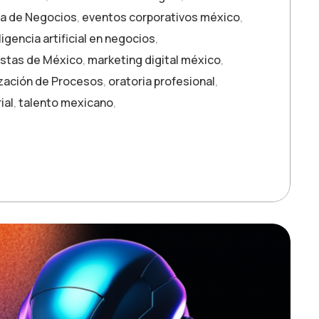
ia de Negocios
,
eventos corporativos méxico
,
ligencia artificial en negocios
,
istas de México
,
marketing digital méxico
,
zación de Procesos
,
oratoria profesional
,
ial
,
talento mexicano
,