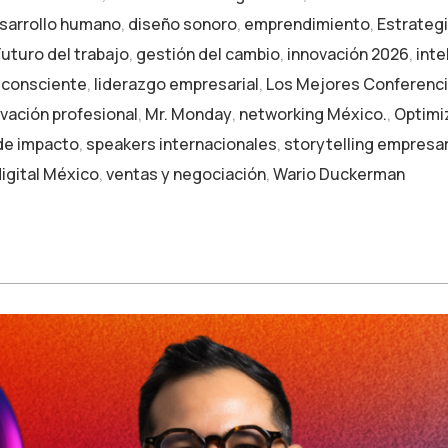
sarrollo humano
,
diseño sonoro
,
emprendimiento
,
Estrateg
Futuro del trabajo
,
gestión del cambio
,
innovación 2026
,
inte
 consciente
,
liderazgo empresarial
,
Los Mejores Conferenc
vación profesional
,
Mr. Monday
,
networking México.
,
Optimi
de impacto
,
speakers internacionales
,
storytelling empresar
igital México
,
ventas y negociación
,
Wario Duckerman