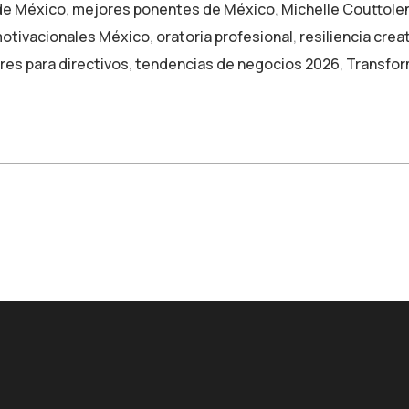
de México
,
mejores ponentes de México
,
Michelle Couttole
otivacionales México
,
oratoria profesional
,
resiliencia crea
eres para directivos
,
tendencias de negocios 2026
,
Transfor