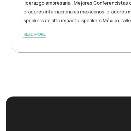
liderazgo empresarial
,
Mejores Conferencistas 
oradores internacionales mexicanos
,
oradores m
speakers de alto impacto
,
speakers México
,
tall
READ MORE