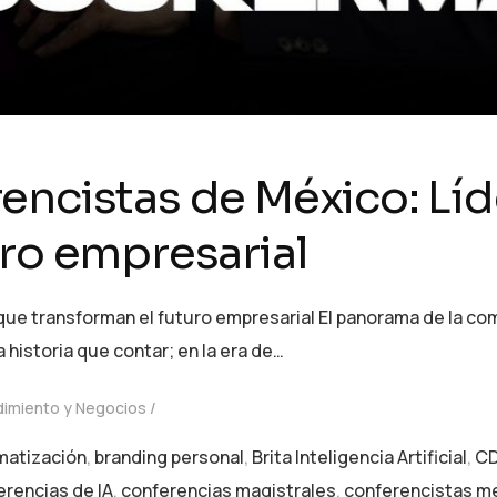
encistas de México: Lí
uro empresarial
ue transforman el futuro empresarial El panorama de la com
 historia que contar; en la era de…
imiento y Negocios
matización
,
branding personal
,
Brita Inteligencia Artificial
,
CD
erencias de IA
,
conferencias magistrales
,
conferencistas m