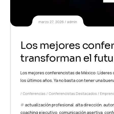
marzo 27, 2026
admin
Los mejores confer
transforman el fut
Los mejores conferencistas de México: Líderes q
los últimos años. Ya no basta con tener una buena
Conferencias
Conferencistas Destacados
Emprend
actualización profesional
,
alta dirección
,
auto
coaching ejecutivo
,
comunicación asertiva
,
conf