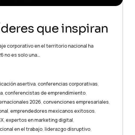
íderes que inspiran
e corporativo en el territorio nacional ha
26 no es solo una…
cación asertiva
,
conferencias corporativas
,
ía
,
conferencistas de emprendimiento
,
ernacionales 2026
,
convenciones empresariales
,
onal
,
emprendedores mexicanos exitosos
,
MX
,
expertos en marketing digital
,
ional en el trabajo
,
liderazgo disruptivo
,