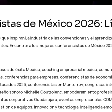
stas de México 2026: L
e inspiran La industria de las convenciones y el aprendizaj
ntes. Encontrar a los mejores conferencistas de México 20
asos de éxito México
,
coaching empresarial méxico
,
comuni
as
,
conferencias para empresas
,
conferencistas de econom
stacados 2026
,
conferencistas en Monterrey
,
congresos int
seño sonoro Michelle Couttolenc
,
empoderamiento profesi
ntos corporativos Guadalajara
,
eventos empresariales CD
stión de equipos
,
innovación y tecnología
,
inteligencia emoc