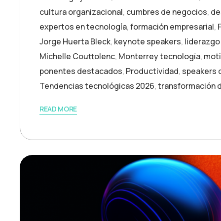
cultura organizacional
,
cumbres de negocios
,
de
expertos en tecnología
,
formación empresarial
,
Jorge Huerta Bleck
,
keynote speakers
,
liderazgo
Michelle Couttolenc
,
Monterrey tecnología
,
moti
ponentes destacados
,
Productividad
,
speakers 
Tendencias tecnológicas 2026
,
transformación d
READ MORE