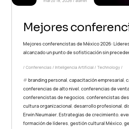
marzo 18, 2026
admin
Mejores conferenci
Mejores conferencistas de México 2026: Líderes qu
alcanzado un punto de sofisticación sin precede
Conferencias
Inteligencia Artificial
Technology
branding personal
,
capacitación empresarial
,
c
conferencias de alto nivel
,
conferencias de vent
conferencistas de negocios
,
conferencistas de
cultura organizacional
,
desarrollo profesional
,
di
Erwin Neumaier
,
Estrategias de crecimiento
,
eve
formación de líderes
,
gestión cultural México
,
ge