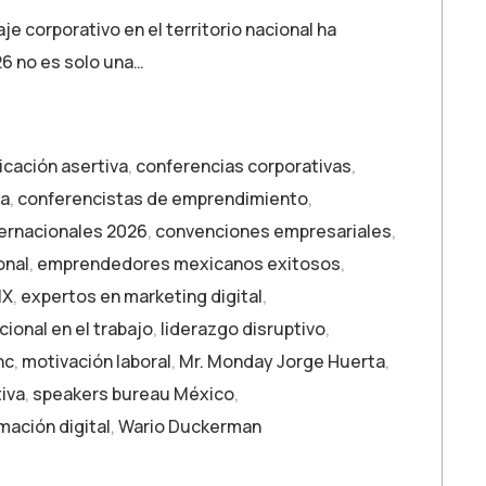
e corporativo en el territorio nacional ha
26 no es solo una…
cación asertiva
,
conferencias corporativas
,
ía
,
conferencistas de emprendimiento
,
ernacionales 2026
,
convenciones empresariales
,
onal
,
emprendedores mexicanos exitosos
,
MX
,
expertos en marketing digital
,
ional en el trabajo
,
liderazgo disruptivo
,
nc
,
motivación laboral
,
Mr. Monday Jorge Huerta
,
tiva
,
speakers bureau México
,
mación digital
,
Wario Duckerman