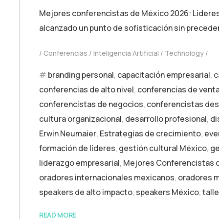
Mejores conferencistas de México 2026: Líderes qu
alcanzado un punto de sofisticación sin precede
Conferencias
Inteligencia Artificial
Technology
branding personal
,
capacitación empresarial
,
c
conferencias de alto nivel
,
conferencias de vent
conferencistas de negocios
,
conferencistas de
cultura organizacional
,
desarrollo profesional
,
di
Erwin Neumaier
,
Estrategias de crecimiento
,
eve
formación de líderes
,
gestión cultural México
,
ge
liderazgo empresarial
,
Mejores Conferencistas 
oradores internacionales mexicanos
,
oradores m
speakers de alto impacto
,
speakers México
,
tall
READ MORE