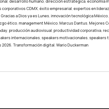
ional
,
desarrollo humano
,
dirección estratégica
,
economía m
s corporativos CDMX
,
éxito empresarial
,
expertos en lidera
,
Gracias a Dios ya es Lunes
,
innovación tecnológica México
azgo ético
,
management México
,
Marcus Dantus
,
Mejores C
nday
,
producción audiovisual
,
productividad corporativa
,
re
akers internacionales
,
speakers motivacionales
,
speakers 
s 2026
,
Transformación digital
,
Wario Duckerman