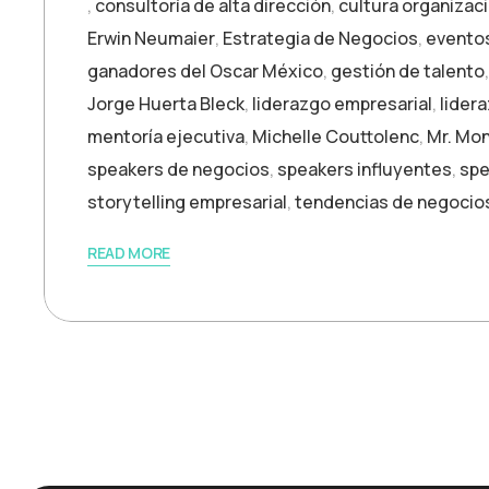
,
consultoría de alta dirección
,
cultura organizac
Erwin Neumaier
,
Estrategia de Negocios
,
evento
ganadores del Oscar México
,
gestión de talento
Jorge Huerta Bleck
,
liderazgo empresarial
,
lider
mentoría ejecutiva
,
Michelle Couttolenc
,
Mr. Mo
speakers de negocios
,
speakers influyentes
,
spe
storytelling empresarial
,
tendencias de negocio
READ MORE