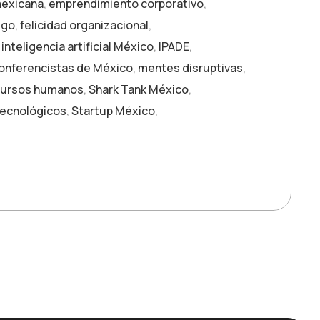
exicana
,
emprendimiento corporativo
,
zgo
,
felicidad organizacional
,
,
inteligencia artificial México
,
IPADE
,
onferencistas de México
,
mentes disruptivas
,
cursos humanos
,
Shark Tank México
,
tecnológicos
,
Startup México
,