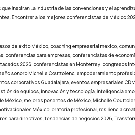
e inspiran La industria de las convenciones y el aprendizaj
ntes. Encontrar a los mejores conferencistas de México 20
asos de éxito México
,
coaching empresarial méxico
,
comuni
as
,
conferencias para empresas
,
conferencistas de econom
stacados 2026
,
conferencistas en Monterrey
,
congresos int
seño sonoro Michelle Couttolenc
,
empoderamiento profesi
ntos corporativos Guadalajara
,
eventos empresariales CD
stión de equipos
,
innovación y tecnología
,
inteligencia emoc
de México
,
mejores ponentes de México
,
Michelle Couttole
otivacionales México
,
oratoria profesional
,
resiliencia crea
eres para directivos
,
tendencias de negocios 2026
,
Transfor