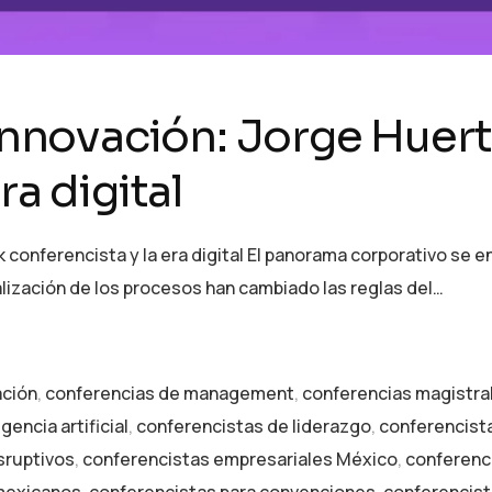
 innovación: Jorge Huer
ra digital
k conferencista y la era digital El panorama corporativo se e
alización de los procesos han cambiado las reglas del…
ación
,
conferencias de management
,
conferencias magistra
gencia artificial
,
conferencistas de liderazgo
,
conferencist
sruptivos
,
conferencistas empresariales México
,
conferenci