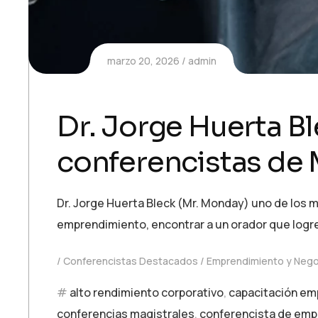
marzo 20, 2026
admin
Dr. Jorge Huerta B
conferencistas de
Dr. Jorge Huerta Bleck (Mr. Monday) uno de los 
emprendimiento, encontrar a un orador que logre
Conferencistas Destacados
Emprendimiento y Neg
alto rendimiento corporativo
,
capacitación em
conferencias magistrales
,
conferencista de em