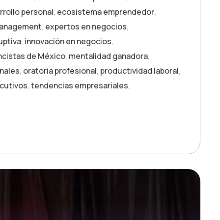
rrollo personal
,
ecosistema emprendedor
,
management
,
expertos en negocios
,
uptiva
,
innovación en negocios
,
cistas de México
,
mentalidad ganadora
,
onales
,
oratoria profesional
,
productividad laboral
,
ecutivos
,
tendencias empresariales
,