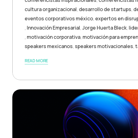
conferencistas inspiracionales
,
conferencistas 
cultura organizacional
,
desarrollo de startups
,
d
eventos corporativos méxico
,
expertos en disru
,
Innovación Empresarial
,
Jorge Huerta Bleck
,
lid
,
motivación corporativa
,
motivación para empre
speakers mexicanos
,
speakers motivacionales
,
t
READ MORE