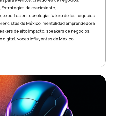
as para eventos
,
creadores de negocios
,
,
Estrategias de crecimiento
,
o
,
expertos en tecnología
,
futuro de los negocios
rencistas de México
,
mentalidad emprendedora
eakers de alto impacto
,
speakers de negocios
,
 digital
,
voces influyentes de México