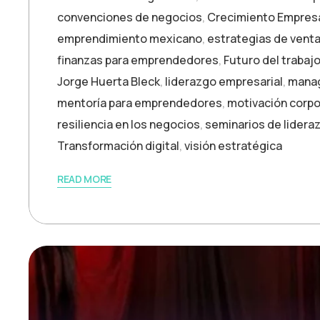
convenciones de negocios
,
Crecimiento Empresa
emprendimiento mexicano
,
estrategias de vent
finanzas para emprendedores
,
Futuro del trabaj
Jorge Huerta Bleck
,
liderazgo empresarial
,
mana
mentoría para emprendedores
,
motivación corpo
resiliencia en los negocios
,
seminarios de lidera
Transformación digital
,
visión estratégica
READ MORE