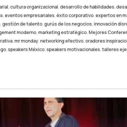
rial
,
cultura organizacional
,
desarrollo de habilidades
,
desa
as
,
eventos empresariales
,
éxito corporativo
,
expertos en 
o
,
gestión de talento
,
gurús de los negocios
,
innovación disr
gement moderno
,
marketing estratégico
,
Mejores Conferen
rativa
,
mr monday
,
networking efectivo
,
oradores inspiraci
zgo
,
speakers México
,
speakers motivacionales
,
talleres ej