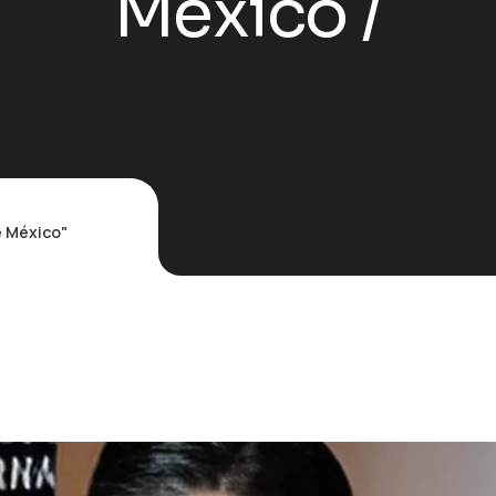
México
e México"