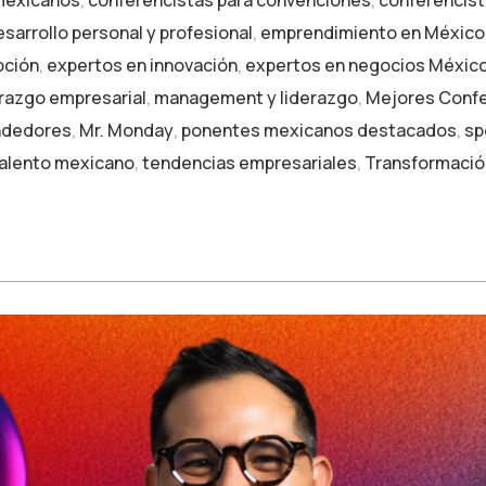
mexicanos
,
conferencistas para convenciones
,
conferencist
esarrollo personal y profesional
,
emprendimiento en México
pción
,
expertos en innovación
,
expertos en negocios Méxic
erazgo empresarial
,
management y liderazgo
,
Mejores Confe
ndedores
,
Mr. Monday
,
ponentes mexicanos destacados
,
sp
alento mexicano
,
tendencias empresariales
,
Transformación