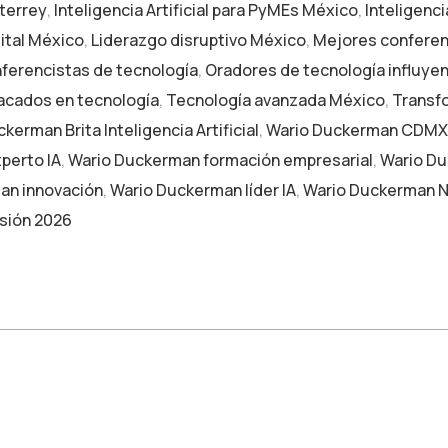
terrey
,
Inteligencia Artificial para PyMEs México
,
Inteligenci
ital México
,
Liderazgo disruptivo México
,
Mejores conferen
ferencistas de tecnología
,
Oradores de tecnología influye
acados en tecnología
,
Tecnología avanzada México
,
Transf
kerman Brita Inteligencia Artificial
,
Wario Duckerman CDMX
perto IA
,
Wario Duckerman formación empresarial
,
Wario D
an innovación
,
Wario Duckerman líder IA
,
Wario Duckerman N
sión 2026