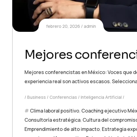
febrero 20, 2026
admin
Mejores conferenci
Mejores conferencistas en México: Voces que defi
experiencia real son activos escasos. Seleccion
Business
Conferencias
Inteligencia Artificial
Clima laboral positivo
,
Coaching ejecutivo Mé
Consultoría estratégica
,
Cultura del compromis
Emprendimiento de alto impacto
,
Estrategia exp