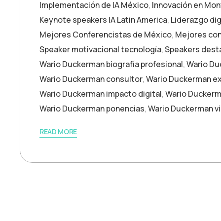
Implementación de IA México
,
Innovación en Mon
Keynote speakers IA Latin America
,
Liderazgo dig
Mejores Conferencistas de México
,
Mejores con
Speaker motivacional tecnología
,
Speakers dest
Wario Duckerman biografía profesional
,
Wario Duc
Wario Duckerman consultor
,
Wario Duckerman ex
Wario Duckerman impacto digital
,
Wario Duckerm
Wario Duckerman ponencias
,
Wario Duckerman vi
READ MORE