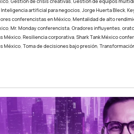
xico
,
Gestión de crisis creativas
,
Gestión de equipos multidi
,
Inteligencia artificial para negocios
,
Jorge Huerta Bleck
,
Ke
ores conferencistas en México
,
Mentalidad de alto rendim
xico
,
Mr. Monday conferencista
,
Oradores influyentes
,
orato
as México
,
Resiliencia corporativa
,
Shark Tank México confe
os México
,
Toma de decisiones bajo presión
,
Transformación