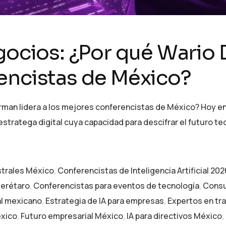
egocios: ¿Por qué Wario
encistas de México?
rman lidera a los mejores conferencistas de México? Hoy e
tratega digital cuya capacidad para descifrar el futuro te
strales México
,
Conferencistas de Inteligencia Artificial 202
uerétaro
,
Conferencistas para eventos de tecnología
,
Consu
al mexicano
,
Estrategia de IA para empresas
,
Expertos en tr
éxico
,
Futuro empresarial México
,
IA para directivos México
,