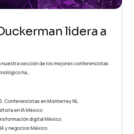
 Duckerman lidera a
n nuestra sección de los mejores conferencistas
cnológico ha…
6
,
Conferencistas en Monterrey NL
,
ltoría en IA México
,
ansformación digital México
,
IA y negocios México
,