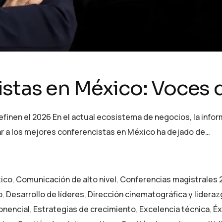
stas en México: Voces 
nen el 2026 En el actual ecosistema de negocios, la informa
ar a los mejores conferencistas en México ha dejado de…
xico
,
Comunicación de alto nivel
,
Conferencias magistrales 
o
,
Desarrollo de líderes
,
Dirección cinematográfica y lidera
onencial
,
Estrategias de crecimiento
,
Excelencia técnica
,
Éx