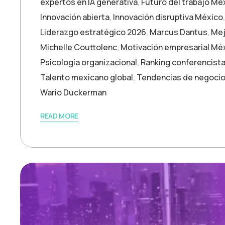
expertos en IA generativa
,
Futuro del trabajo Mé
Innovación abierta
,
Innovación disruptiva México
Liderazgo estratégico 2026
,
Marcus Dantus
,
Mej
Michelle Couttolenc
,
Motivación empresarial Mé
Psicología organizacional
,
Ranking conferencist
Talento mexicano global
,
Tendencias de negoci
Wario Duckerman
READ MORE