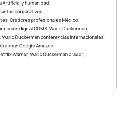
a Artificial y humanidad
,
cistas corporativos
,
ntes
,
Oradores profesionales México
,
ormación digital CDMX
,
Wario Duckerman
,
,
Wario Duckerman conferencias internacionales
,
uckerman Google Amazon
,
etflix Warner
,
Wario Duckerman orador
,