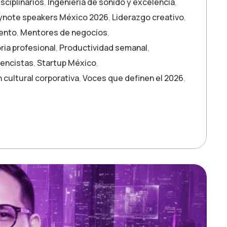
sciplinarios
,
Ingeniería de sonido y excelencia
,
ynote speakers México 2026
,
Liderazgo creativo
,
iento
,
Mentores de negocios
,
ria profesional
,
Productividad semanal
,
rencistas
,
Startup México
,
 cultural corporativa
,
Voces que definen el 2026
,