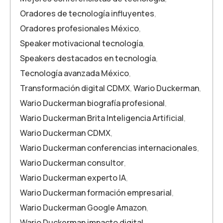
Oradores de tecnología influyentes
,
Oradores profesionales México
,
Speaker motivacional tecnología
,
Speakers destacados en tecnología
,
Tecnología avanzada México
,
Transformación digital CDMX
,
Wario Duckerman
,
Wario Duckerman biografía profesional
,
Wario Duckerman Brita Inteligencia Artificial
,
Wario Duckerman CDMX
,
Wario Duckerman conferencias internacionales
,
Wario Duckerman consultor
,
Wario Duckerman experto IA
,
Wario Duckerman formación empresarial
,
Wario Duckerman Google Amazon
,
Wario Duckerman impacto digital
,