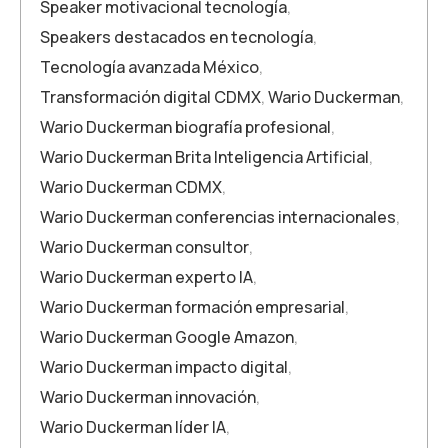
Speaker motivacional tecnología
,
Speakers destacados en tecnología
,
Tecnología avanzada México
,
Transformación digital CDMX
,
Wario Duckerman
,
Wario Duckerman biografía profesional
,
Wario Duckerman Brita Inteligencia Artificial
,
Wario Duckerman CDMX
,
Wario Duckerman conferencias internacionales
,
Wario Duckerman consultor
,
Wario Duckerman experto IA
,
Wario Duckerman formación empresarial
,
Wario Duckerman Google Amazon
,
Wario Duckerman impacto digital
,
Wario Duckerman innovación
,
Wario Duckerman líder IA
,