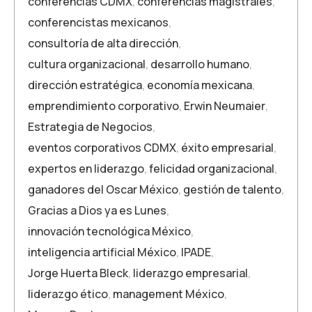
conferencias CDMX
,
conferencias magistrales
,
conferencistas mexicanos
,
consultoría de alta dirección
,
cultura organizacional
,
desarrollo humano
,
dirección estratégica
,
economía mexicana
,
emprendimiento corporativo
,
Erwin Neumaier
,
Estrategia de Negocios
,
eventos corporativos CDMX
,
éxito empresarial
,
expertos en liderazgo
,
felicidad organizacional
,
ganadores del Oscar México
,
gestión de talento
,
Gracias a Dios ya es Lunes
,
innovación tecnológica México
,
inteligencia artificial México
,
IPADE
,
Jorge Huerta Bleck
,
liderazgo empresarial
,
liderazgo ético
,
management México
,