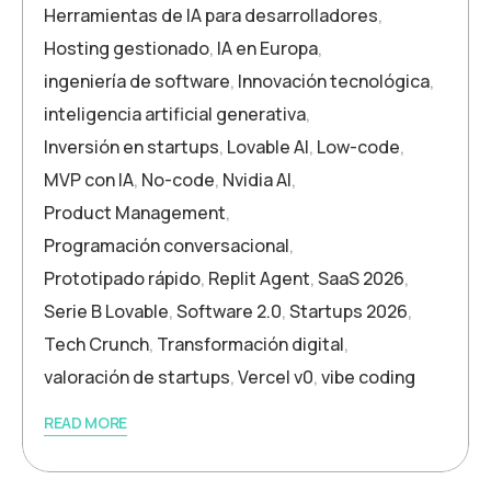
Herramientas de IA para desarrolladores
,
Hosting gestionado
,
IA en Europa
,
ingeniería de software
,
Innovación tecnológica
,
inteligencia artificial generativa
,
Inversión en startups
,
Lovable AI
,
Low-code
,
MVP con IA
,
No-code
,
Nvidia AI
,
Product Management
,
Programación conversacional
,
Prototipado rápido
,
Replit Agent
,
SaaS 2026
,
Serie B Lovable
,
Software 2.0
,
Startups 2026
,
Tech Crunch
,
Transformación digital
,
valoración de startups
,
Vercel v0
,
vibe coding
READ MORE