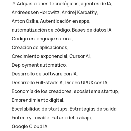
Adquisiciones tecnológicas
,
agentes de IA
,
Andreessen Horowitz
,
Andrej Karpathy
,
Anton Osika
,
Autenticación en apps
,
automatización de código
,
Bases de datos IA
,
Código en lenguaje natural
,
Creación de aplicaciones
,
Crecimiento exponencial
,
Cursor AI
,
Deployment automático
,
Desarrollo de software con IA
,
Desarrollo Full-stack IA
,
Diseño UI/UX con IA
,
Economía de los creadores
,
ecosistema startup
,
Emprendimiento digital
,
Escalabilidad de startups
,
Estrategias de salida
,
Fintech y Lovable
,
Futuro del trabajo
,
Google Cloud IA
,