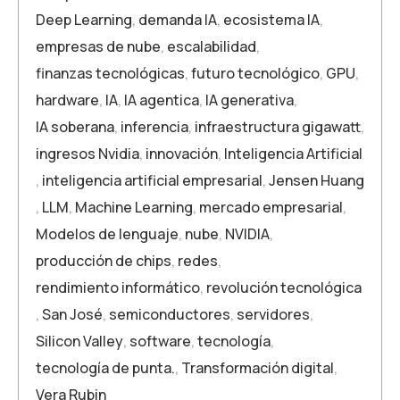
Deep Learning
,
demanda IA
,
ecosistema IA
,
empresas de nube
,
escalabilidad
,
finanzas tecnológicas
,
futuro tecnológico
,
GPU
,
hardware
,
IA
,
IA agentica
,
IA generativa
,
IA soberana
,
inferencia
,
infraestructura gigawatt
,
ingresos Nvidia
,
innovación
,
Inteligencia Artificial
,
inteligencia artificial empresarial
,
Jensen Huang
,
LLM
,
Machine Learning
,
mercado empresarial
,
Modelos de lenguaje
,
nube
,
NVIDIA
,
producción de chips
,
redes
,
rendimiento informático
,
revolución tecnológica
,
San José
,
semiconductores
,
servidores
,
Silicon Valley
,
software
,
tecnología
,
tecnología de punta.
,
Transformación digital
,
Vera Rubin