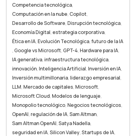
Competencia tecnológica
,
Computación en la nube
,
Copilot
,
Desarrollo de Software
,
Disrupción tecnológica
,
Economía Digital
,
estrategia corporativa
,
Ética en IA
,
Evolución Tecnológica
,
futuro de la IA
,
Google vs Microsoft
,
GPT-4
,
Hardware para IA
,
IA generativa
,
infraestructura tecnológica
,
innovación
,
Inteligencia Artificial
,
Inversión en IA
,
Inversión multimillonaria
,
liderazgo empresarial
,
LLM
,
Mercado de capitales
,
Microsoft
,
Microsoft Cloud
,
Modelos de lenguaje
,
Monopolio tecnológico
,
Negocios tecnológicos
,
OpenAI
,
regulación de IA
,
Sam Altman
,
Sam Altman OpenAI
,
Satya Nadella
,
seguridad en IA
,
Silicon Valley
,
Startups de IA
,