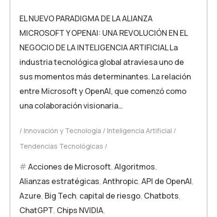
EL NUEVO PARADIGMA DE LA ALIANZA
MICROSOFT Y OPENAI: UNA REVOLUCIÓN EN EL
NEGOCIO DE LA INTELIGENCIA ARTIFICIAL La
industria tecnológica global atraviesa uno de
sus momentos más determinantes. La relación
entre Microsoft y OpenAI, que comenzó como
una colaboración visionaria…
Innovación y Tecnología
Inteligencia Artificial
Tendencias Tecnológicas
Acciones de Microsoft
,
Algoritmos
,
Alianzas estratégicas
,
Anthropic
,
API de OpenAI
,
Azure
,
Big Tech
,
capital de riesgo
,
Chatbots
,
ChatGPT
,
Chips NVIDIA
,