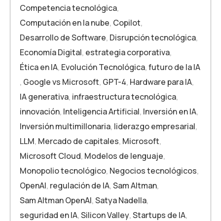
Competencia tecnológica
,
Computación en la nube
,
Copilot
,
Desarrollo de Software
,
Disrupción tecnológica
,
Economía Digital
,
estrategia corporativa
,
Ética en IA
,
Evolución Tecnológica
,
futuro de la IA
,
Google vs Microsoft
,
GPT-4
,
Hardware para IA
,
IA generativa
,
infraestructura tecnológica
,
innovación
,
Inteligencia Artificial
,
Inversión en IA
,
Inversión multimillonaria
,
liderazgo empresarial
,
LLM
,
Mercado de capitales
,
Microsoft
,
Microsoft Cloud
,
Modelos de lenguaje
,
Monopolio tecnológico
,
Negocios tecnológicos
,
OpenAI
,
regulación de IA
,
Sam Altman
,
Sam Altman OpenAI
,
Satya Nadella
,
seguridad en IA
,
Silicon Valley
,
Startups de IA
,