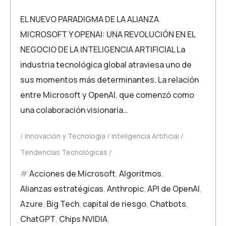
EL NUEVO PARADIGMA DE LA ALIANZA
MICROSOFT Y OPENAI: UNA REVOLUCIÓN EN EL
NEGOCIO DE LA INTELIGENCIA ARTIFICIAL La
industria tecnológica global atraviesa uno de
sus momentos más determinantes. La relación
entre Microsoft y OpenAI, que comenzó como
una colaboración visionaria…
Innovación y Tecnología
Inteligencia Artificial
Tendencias Tecnológicas
Acciones de Microsoft
,
Algoritmos
,
Alianzas estratégicas
,
Anthropic
,
API de OpenAI
,
Azure
,
Big Tech
,
capital de riesgo
,
Chatbots
,
ChatGPT
,
Chips NVIDIA
,