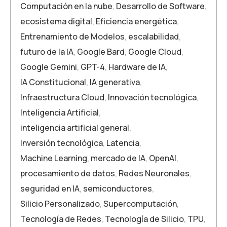
Computación en la nube
,
Desarrollo de Software
,
ecosistema digital
,
Eficiencia energética
,
Entrenamiento de Modelos
,
escalabilidad
,
futuro de la IA
,
Google Bard
,
Google Cloud
,
Google Gemini
,
GPT-4
,
Hardware de IA
,
IA Constitucional
,
IA generativa
,
Infraestructura Cloud
,
Innovación tecnológica
,
Inteligencia Artificial
,
inteligencia artificial general
,
Inversión tecnológica
,
Latencia
,
Machine Learning
,
mercado de IA
,
OpenAI
,
procesamiento de datos
,
Redes Neuronales
,
seguridad en IA
,
semiconductores
,
Silicio Personalizado
,
Supercomputación
,
Tecnología de Redes
,
Tecnología de Silicio
,
TPU
,