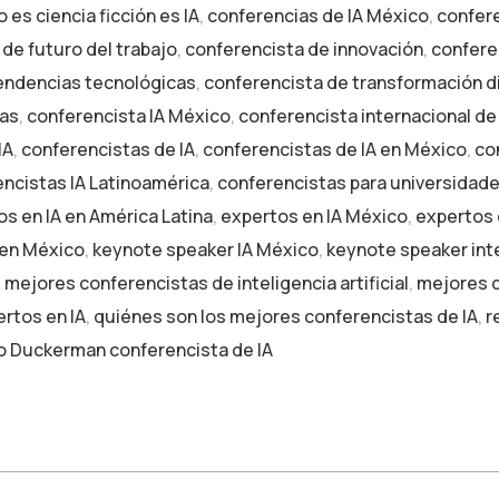
 es ciencia ficción es IA
,
conferencias de IA México
,
confere
de futuro del trabajo
,
conferencista de innovación
,
conferen
endencias tecnológicas
,
conferencista de transformación di
cas
,
conferencista IA México
,
conferencista internacional de 
IA
,
conferencistas de IA
,
conferencistas de IA en México
,
co
ncistas IA Latinoamérica
,
conferencistas para universidade
s en IA en América Latina
,
expertos en IA México
,
expertos e
l en México
,
keynote speaker IA México
,
keynote speaker intel
s mejores conferencistas de inteligencia artificial
,
mejores c
rtos en IA
,
quiénes son los mejores conferencistas de IA
,
r
o Duckerman conferencista de IA