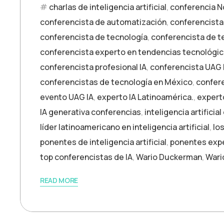
charlas de inteligencia artificial
,
conferencia No
conferencista de automatización
,
conferencista 
conferencista de tecnología
,
conferencista de t
conferencista experto en tendencias tecnológi
conferencista profesional IA
,
conferencista UAG 
conferencistas de tecnología en México
,
confere
evento UAG IA
,
experto IA Latinoamérica.
,
experto
IA generativa conferencias
,
inteligencia artificia
líder latinoamericano en inteligencia artificial
,
lo
ponentes de inteligencia artificial
,
ponentes expe
top conferencistas de IA
,
Wario Duckerman
,
Wari
READ MORE