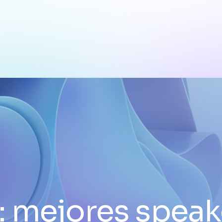
:
mejores speak