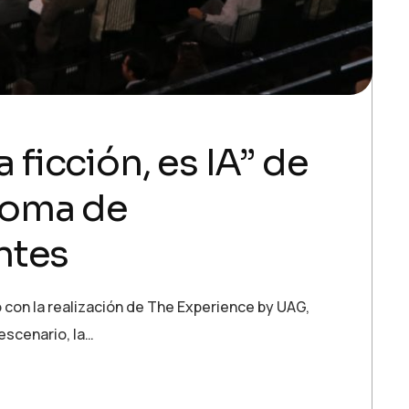
 ficción, es IA” de
noma de
ntes
con la realización de The Experience by UAG,
escenario, la…