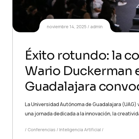
noviembre 14, 2025
admin
Éxito rotundo: la co
Wario Duckerman e
Guadalajara convoc
La Universidad Autónoma de Guadalajara (UAG) vi
una jornada dedicada a la innovación, la creativi
Conferencias
Inteligencia Artificial