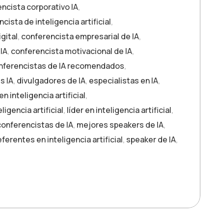
ncista corporativo IA
,
cista de inteligencia artificial
,
gital
,
conferencista empresarial de IA
,
IA
,
conferencista motivacional de IA
,
nferencistas de IA recomendados
,
s IA
,
divulgadores de IA
,
especialistas en IA
,
n inteligencia artificial
,
igencia artificial
,
líder en inteligencia artificial
,
onferencistas de IA
,
mejores speakers de IA
,
eferentes en inteligencia artificial
,
speaker de IA
,