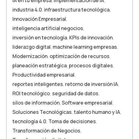
IA en tu empresa
,
implementación de IA
,
industria 4.0
,
infraestructura tecnológica
,
Innovación Empresarial
,
inteligencia artificial negocios
,
inversión en tecnología
,
KPIs de innovación
,
liderazgo digital
,
machine learning empresas
,
Modernización
,
optimización de recursos
,
planeación estratégica
,
procesos digitales
,
Productividad empresarial
,
reportes inteligentes
,
retorno de inversión IA
,
ROI tecnológico
,
seguridad de datos
,
silos de información
,
Software empresarial
,
Soluciones Tecnológicas
,
talento humano y IA
,
tecnología 4.0
,
Toma de decisiones
,
Transformación de Negocios
,