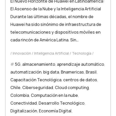
El Nuevo Horizonte de Huawei en Latinoamérica:
El Ascenso de la Nube y la Inteligencia Artificial
Durante las últimas décadas, el nombre de
Huawei ha sido sinónimo de infraestructura de
telecomunicaciones y dispositivos móviles en
cada rincón de América Latina. Sin…
Innovación
Inteligencia Artificial
Tecnología
5G
,
almacenamiento
,
aprendizaje automático
,
automatización
,
big data
,
Bnamericas
,
Brasil
,
Capacitación Tecnológica
,
centros de datos
,
Chile
,
Ciberseguridad
,
Cloud computing
,
Colombia
,
Computación en la nube
,
Conectividad
,
Desarrollo Tecnológico
,
Digitalización
,
Economía Digital
,