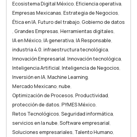
Ecosistema Digital México
,
Eficiencia operativa
,
Empresas Mexicanas
,
Estrategia de Negocios
,
Ética en IA
,
Futuro del trabajo
,
Gobierno de datos
,
Grandes Empresas
,
Herramientas digitales
,
IA en México
,
IA generativa
,
IA Responsable
,
industria 4.0
,
infraestructura tecnológica
,
Innovación Empresarial
,
Innovación tecnológica
,
Inteligencia Artificial
,
Inteligencia de Negocios
,
Inversión en IA
,
Machine Learning
,
Mercado Mexicano
,
nube
,
Optimización de Procesos
,
Productividad
,
protección de datos
,
PYMES México
,
Retos Tecnológicos
,
Seguridad informática
,
servicios en la nube
,
Software empresarial
,
Soluciones empresariales
,
Talento Humano
,