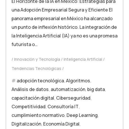
El Horizonte de la IA en México: Estrategias para
una Adopción Empresarial Segura y Eficiente El
panorama empresarial en México ha alcanzado
un punto de inflexión histórico. La integración de
la Inteligencia Artificial (IA) ya no es una promesa
futurista o…
Innovación y Tecnología
Inteligencia Artificial
Tendencias Tecnológicas
adopción tecnológica
,
Algoritmos
,
Análisis de datos
,
automatización
,
big data
,
capacitación digital
,
Ciberseguridad
,
Competitividad
,
Consultoría IT
,
cumplimiento normativo
,
Deep Learning
,
Digitalización
,
Economía Digital
,