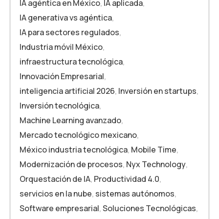
IA agéntica en México
,
IA aplicada
,
IA generativa vs agéntica
,
IA para sectores regulados
,
Industria móvil México
,
infraestructura tecnológica
,
Innovación Empresarial
,
inteligencia artificial 2026
,
Inversión en startups
,
Inversión tecnológica
,
Machine Learning avanzado
,
Mercado tecnológico mexicano
,
México industria tecnológica
,
Mobile Time
,
Modernización de procesos
,
Nyx Technology
,
Orquestación de IA
,
Productividad 4.0
,
servicios en la nube
,
sistemas autónomos
,
Software empresarial
,
Soluciones Tecnológicas
,