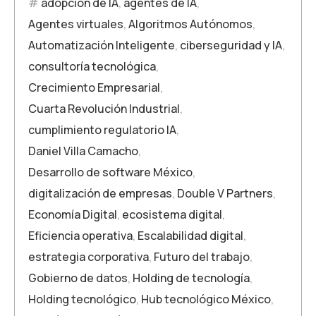
adopción de IA
,
agentes de IA
,
Agentes virtuales
,
Algoritmos Autónomos
,
Automatización Inteligente
,
ciberseguridad y IA
,
consultoría tecnológica
,
Crecimiento Empresarial
,
Cuarta Revolución Industrial
,
cumplimiento regulatorio IA
,
Daniel Villa Camacho
,
Desarrollo de software México
,
digitalización de empresas
,
Double V Partners
,
Economía Digital
,
ecosistema digital
,
Eficiencia operativa
,
Escalabilidad digital
,
estrategia corporativa
,
Futuro del trabajo
,
Gobierno de datos
,
Holding de tecnología
,
Holding tecnológico
,
Hub tecnológico México
,