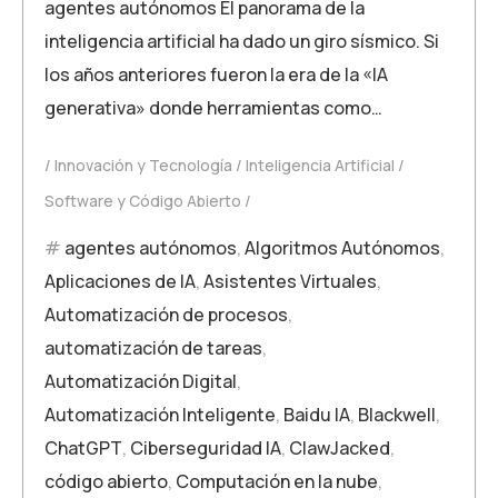
agentes autónomos El panorama de la
inteligencia artificial ha dado un giro sísmico. Si
los años anteriores fueron la era de la «IA
generativa» donde herramientas como…
Innovación y Tecnología
Inteligencia Artificial
Software y Código Abierto
agentes autónomos
,
Algoritmos Autónomos
,
Aplicaciones de IA
,
Asistentes Virtuales
,
Automatización de procesos
,
automatización de tareas
,
Automatización Digital
,
Automatización Inteligente
,
Baidu IA
,
Blackwell
,
ChatGPT
,
Ciberseguridad IA
,
ClawJacked
,
código abierto
,
Computación en la nube
,