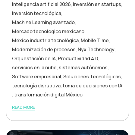
inteligencia artificial 2026
,
Inversión en startups
,
Inversión tecnológica
,
Machine Learning avanzado
,
Mercado tecnológico mexicano
,
México industria tecnológica
,
Mobile Time
,
Modernización de procesos
,
Nyx Technology
,
Orquestación de IA
,
Productividad 4.0
,
servicios en la nube
,
sistemas autónomos
,
Software empresarial
,
Soluciones Tecnológicas
,
tecnología disruptiva
,
toma de decisiones con IA
,
transformación digital México
READ MORE