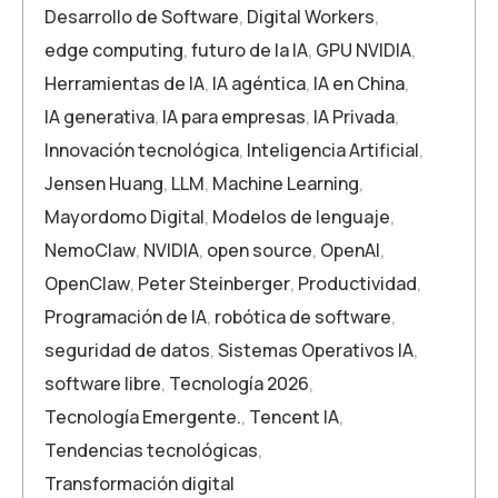
Desarrollo de Software
,
Digital Workers
,
edge computing
,
futuro de la IA
,
GPU NVIDIA
,
Herramientas de IA
,
IA agéntica
,
IA en China
,
IA generativa
,
IA para empresas
,
IA Privada
,
Innovación tecnológica
,
Inteligencia Artificial
,
Jensen Huang
,
LLM
,
Machine Learning
,
Mayordomo Digital
,
Modelos de lenguaje
,
NemoClaw
,
NVIDIA
,
open source
,
OpenAI
,
OpenClaw
,
Peter Steinberger
,
Productividad
,
Programación de IA
,
robótica de software
,
seguridad de datos
,
Sistemas Operativos IA
,
software libre
,
Tecnología 2026
,
Tecnología Emergente.
,
Tencent IA
,
Tendencias tecnológicas
,
Transformación digital