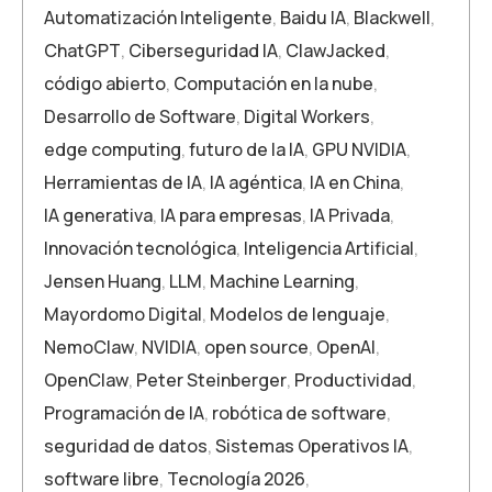
Automatización Inteligente
,
Baidu IA
,
Blackwell
,
ChatGPT
,
Ciberseguridad IA
,
ClawJacked
,
código abierto
,
Computación en la nube
,
Desarrollo de Software
,
Digital Workers
,
edge computing
,
futuro de la IA
,
GPU NVIDIA
,
Herramientas de IA
,
IA agéntica
,
IA en China
,
IA generativa
,
IA para empresas
,
IA Privada
,
Innovación tecnológica
,
Inteligencia Artificial
,
Jensen Huang
,
LLM
,
Machine Learning
,
Mayordomo Digital
,
Modelos de lenguaje
,
NemoClaw
,
NVIDIA
,
open source
,
OpenAI
,
OpenClaw
,
Peter Steinberger
,
Productividad
,
Programación de IA
,
robótica de software
,
seguridad de datos
,
Sistemas Operativos IA
,
software libre
,
Tecnología 2026
,